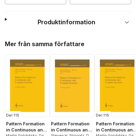
Produktinformation
Hoppa över listan
Mer från samma författare
Del 115
Del 115
Pattern Formation
Pattern Formation
Pattern Formation
in Continuous and
in Continuous and
in Continuous and
Coupled Systems
Martin Golubitsky
,
Dan
Coupled Systems
Steven H. Strogatz
,
Dan
Coupled Systems
Martin Golubitsky
,
Dan