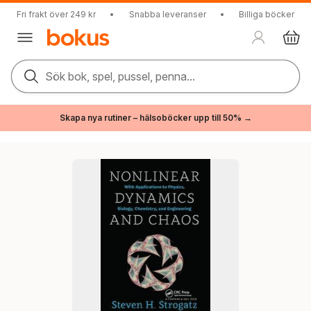
Fri frakt över 249 kr
•
Snabba leveranser
•
Billiga böcker
Sök bok, spel, pussel, penna...
Skapa nya rutiner – hälsoböcker upp till 50% →