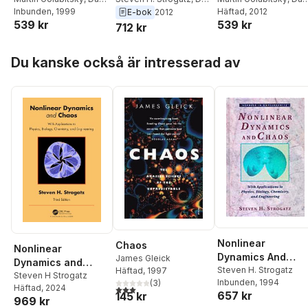
Luss
Inbunden
,
Steven H.
, 1999
Luss
,
Martin Golubitsky
Luss
Häftad
,
Steven H.
, 2012
E-bok
2012
539 kr
539 kr
Strogatz
Strogatz
712 kr
Hoppa över listan
Du kanske också är intresserad av
Nonlinear
Chaos
Nonlinear
Dynamics And
James Gleick
Dynamics and
Chaos
Steven H. Strogatz
Häftad
, 1997
Chaos
Steven H Strogatz
Inbunden
, 1994
(
3
)
3,0
utav 5 stjärnor. Totalt antal röster:
Häftad
, 2024
657 kr
145 kr
969 kr