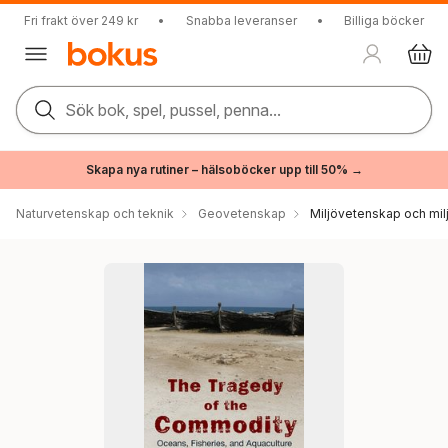
Fri frakt över 249 kr
•
Snabba leveranser
•
Billiga böcker
Sök bok, spel, pussel, penna...
Skapa nya rutiner – hälsoböcker upp till 50% →
Naturvetenskap och teknik
Geovetenskap
Miljövetenskap och milj