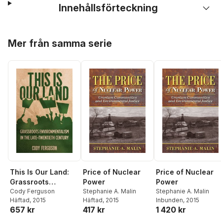
Innehållsförteckning
Hoppa över listan
Mer från samma serie
This Is Our Land:
Price of Nuclear
Price of Nuclear
Grassroots
Power
Power
Environmentalism
Cody Ferguson
Stephanie A. Malin
Stephanie A. Malin
Häftad
, 2015
Häftad
, 2015
Inbunden
, 2015
in the Late
657 kr
417 kr
1 420 kr
Twentieth Century