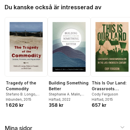
Hoppa över listan
Du kanske också är intresserad av
Tragedy of the
Building Something
This Is Our Land:
Commodity
Better
Grassroots
Stefano B. Longo
,
Stephanie A. Malin
,
Environmentalism
Cody Ferguson
Rebecca Clausen
Inbunden
, 2015
,
Brett
Meghan Elizabeth
Häftad
, 2022
Häftad
, 2015
in the Late
1 626 kr
358 kr
657 kr
Clark
Kallman
Twentieth Century
Mina sidor