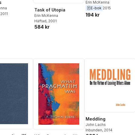
s
Erin McKenna
E-bok
2015
enna
Task of Utopia
2011
194 kr
Erin McKenna
Häftad
, 2001
584 kr
Meddling
John Lachs
Inbunden
, 2014