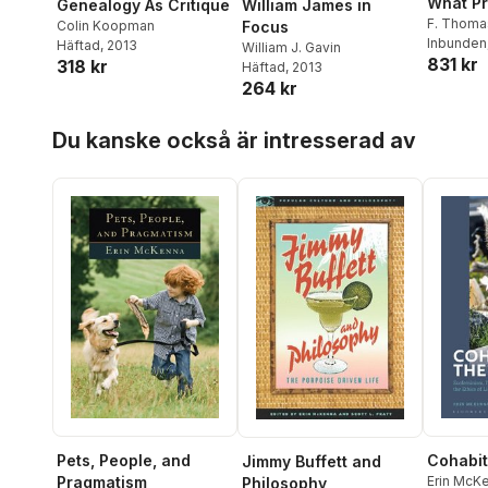
What P
Genealogy As Critique
William James in
F. Thoma
Colin Koopman
Focus
Inbunden
Häftad
, 2013
William J. Gavin
831 kr
318 kr
Häftad
, 2013
264 kr
Hoppa över listan
Du kanske också är intresserad av
Pets, People, and
Cohabit
Jimmy Buffett and
Pragmatism
Erin McK
Philosophy