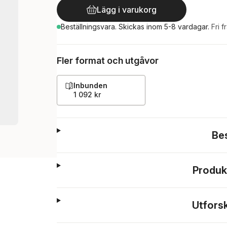
Lägg i varukorg
Beställningsvara.
Skickas
inom 5-8 vardagar
.
Fri f
Fler format och utgåvor
Inbunden
1 092 kr
Be
Produk
Utfors