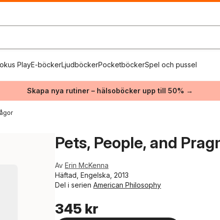
okus Play
E-böcker
Ljudböcker
Pocketböcker
Spel och pussel
Skapa nya rutiner – hälsoböcker upp till 50% →
rågor
Pets, People, and Pra
Av
Erin McKenna
Häftad, Engelska, 2013
Del i serien
American Philosophy
345 kr