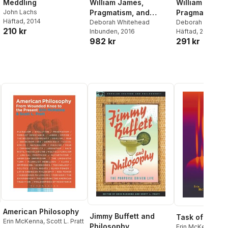
Meddling
William James,
William James
John Lachs
Pragmatism, and
Pragmatism, 
Häftad
, 2014
American Culture
Deborah Whitehead
American Cult
Deborah Whiteh
210 kr
Inbunden
, 2016
Häftad
, 2016
982 kr
291 kr
American Philosophy
Jimmy Buffett and
Task of Utopi
Erin McKenna
,
Scott L. Pratt
Philosophy
Erin McKenna