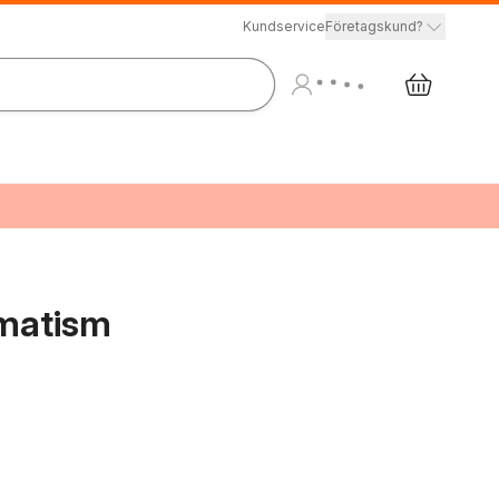
Kundservice
Företagskund?
gmatism