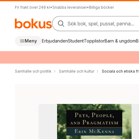
Fri frakt över 249 kr
•
Snabba leveranser
•
Billiga böcker
Sök bok, spel, pussel, penna...
Meny
Erbjudanden
Student
Topplistor
Barn & ungdom
B
Samhälle och politik
Samhälle och kultur
Sociala och etiska f