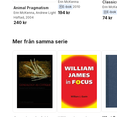
Erin McKenna
Classic
E-bok
2010
Erin McK
Animal Pragmatism
194 kr
E-bok
Erin McKenna
,
Andrew Light
74 kr
Häftad
, 2004
240 kr
Hoppa över listan
Mer från samma serie