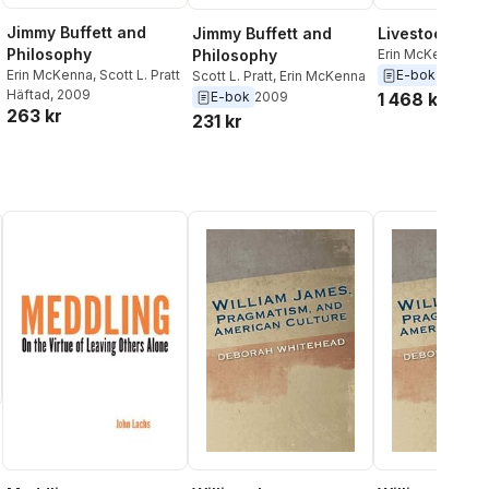
Jimmy Buffett and
Jimmy Buffett and
Livestock
Philosophy
Philosophy
Erin McKenna
E-bok
2018
Erin McKenna
,
Scott L. Pratt
Scott L. Pratt
,
Erin McKenna
Häftad
, 2009
E-bok
2009
1 468 kr
263 kr
231 kr