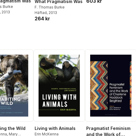
603 kr
ragmatism Was
What Pragmatism Was
s Burke
F. Thomas Burke
, 2013
Häftad
, 2013
264 kr
ing the Wild
Living with Animals
Pragmatist Feminism
enna
,
Mary
Erin McKenna
and the Work of