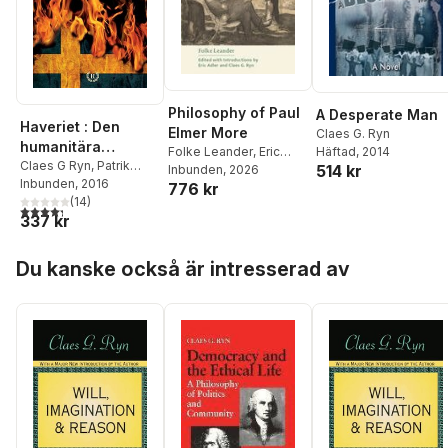
Philosophy of Paul
A Desperate Man
Haveriet : Den
Elmer More
Claes G. Ryn
humanitära
Folke Leander
,
Eric
Häftad
, 2014
stormaktens fall
Claes G Ryn
,
Patrik
514 kr
Adler
Inbunden
,
Claes G. Ryn
, 2026
Magnusson
Inbunden
, 2016
,
Marika
776 kr
Formgren
(
14
,
Anna Lindén
)
,
4,3
utav 5 stjärnor. Totalt antal röster:
337 kr
Tanja Bergkvist
,
Inger
Enkvist
,
Ilan Sadé
,
Hoppa över listan
Mons Krabbe
,
Dick
Du kanske också är intresserad av
Erixon
,
Rolf K Nilsson
,
Henrik Alexandersson
,
Peter Stilbs
,
Stig-Björn
Ljunggren
,
Jan-Erik
Gustafsson
,
Anders
Edwardsson
,
Karl
Gustel Wärnberg
,
Jan
Tullberg
,
Henrik L
Barvå
,
Gunnar Sandelin