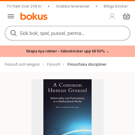
Fri frakt över 249 kr
•
Snabba leveranser
•
Billiga böcker
Sök bok, spel, pussel, penna...
Skapa nya rutiner – hälsoböcker upp till 50% →
Filosofi och religion
Filosofi
Filosofiska discipliner