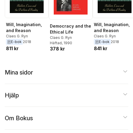
Will, Imagination,
Will, Imagination,
Democracy and the
and Reason
and Reason
Ethical Life
Claes G. Ryn
Claes G. Ryn
Claes G. Ryn
E-bok
2018
E-bok
2018
Häftad
, 1990
811 kr
841 kr
378 kr
Mina sidor
Hjälp
Om Bokus