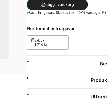
Lägg i varukorg
Beställningsvara.
Skickas
inom 10-15 vardagar
.
Fri
Fler format och utgåvor
E-bok
1 714 kr
Be
Produk
Utfors