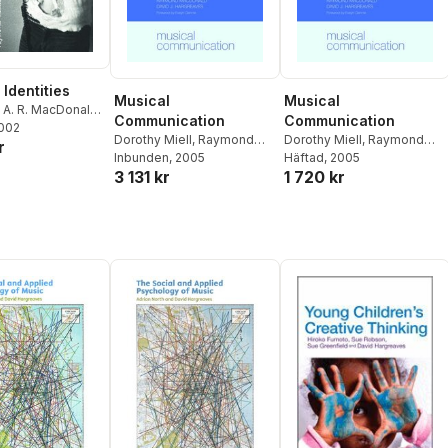
Identities
Musical
Musical
A. R. MacDonald
,
Communication
Communication
Hargreaves
2002
,
Dorothy Miell
,
Raymond
Dorothy Miell
,
Raymond
r
iell
MacDonald
Inbunden
, 2005
,
David J.
MacDonald
Häftad
, 2005
,
David J.
3 131 kr
1 720 kr
Hargreaves
Hargreaves