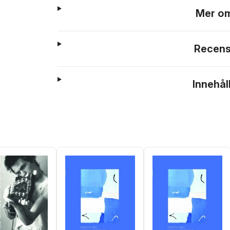
Mer om
Recens
Innehål