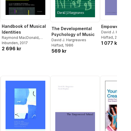
Handbook of Musical
Empowered S
The Developmental
Identities
David J. Hargrea
Psychology of Music
Hopkins
Häftad
, 2004
Raymond MacDonald
,
David J. Hargreaves
1 077 kr
David J. Hargreaves
Inbunden
, 2017
,
Häftad
, 1986
2 696 kr
Dorothy Miell
569 kr