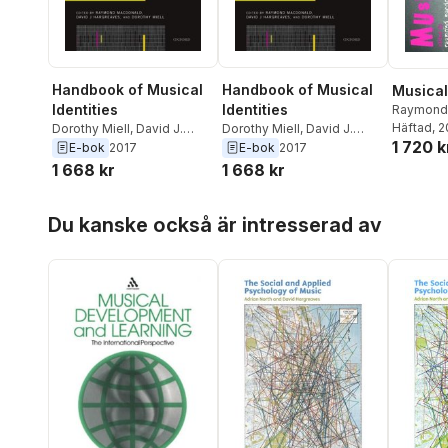
Handbook of Musical
Handbook of Musical
Musical 
Identities
Identities
Raymond 
David J 
Häftad
, 
Dorothy Miell
,
David J.
Dorothy Miell
,
David J.
1 720 k
Dorothy M
Hargreaves
,
Raymond
Hargreaves
,
Raymond
E-bok
2017
E-bok
2017
MacDonald
MacDonald
1 668 kr
1 668 kr
Hoppa över listan
Du kanske också är intresserad av