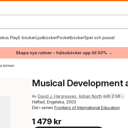
okus Play
E-böcker
Ljudböcker
Pocketböcker
Spel och pussel
Skapa nya rutiner – hälsoböcker upp till 50% →
ika ämnen
Musical Development 
Av
David J. Hargreaves
,
Adrian North
och 2 till
Häftad, Engelska, 2003
Del i serien
Frontiers of International Education
1 479 kr