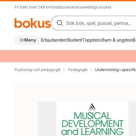
Fri frakt över 249 kr
•
Snabba leveranser
•
Billiga böcker
Sök bok, spel, pussel, penna...
Meny
Erbjudanden
Student
Topplistor
Barn & ungdom
B
Psykologi och pedagogik
Pedagogik
Undervisning i specif