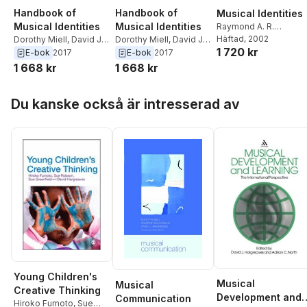
Handbook of
Handbook of
Musical Identities
Musical Identities
Musical Identities
Raymond A. R.
MacDonald
Häftad
, 2002
,
David J
Dorothy Miell
,
David J.
Dorothy Miell
,
David J.
1 720 kr
Hargreaves
,
Dorothy
Hargreaves
,
Raymond
Hargreaves
,
Raymond
E-bok
2017
E-bok
2017
Miell
MacDonald
MacDonald
1 668 kr
1 668 kr
Hoppa över listan
Du kanske också är intresserad av
Young Children's
Musical
Musical
Creative Thinking
Development and
Communication
Hiroko Fumoto
,
Sue