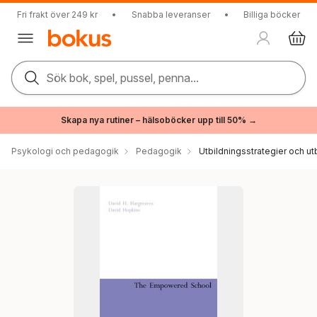
Fri frakt över 249 kr
•
Snabba leveranser
•
Billiga böcker
Sök bok, spel, pussel, penna...
Skapa nya rutiner – hälsoböcker upp till 50% →
Psykologi och pedagogik
Pedagogik
Utbildningsstrategier och utb