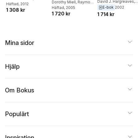
Learning
David J. Hargreaves
,
Dorothy Miell
,
Raymond
Robson
Häftad
, 2012
,
Sue
Adrian North
E-bok
2002
MacDonald
Häftad
, 2005
,
David J.
1 308 kr
Greenfield
,
David J.
1 720 kr
Hargreaves
1 714 kr
Hargreaves
Mina sidor
Hjälp
Om Bokus
Populärt
Inspiration