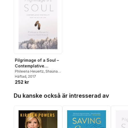
Pilgrimage of a Soul –
Contemplative
Spirituality for the
Phileena Heuertz
,
Shauna
Niequist
Häftad
, 2017
Active Life
252 kr
Hoppa över listan
Du kanske också är intresserad av