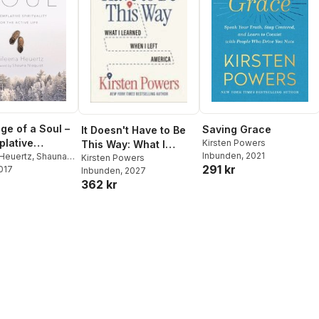
ge of a Soul –
Saving Grace
It Doesn't Have to Be
lative
Kirsten Powers
This Way: What I
Inbunden
, 2021
lity for the
 Heuertz
,
Shauna
Learned When I Left
Kirsten Powers
291 kr
2017
ife
Inbunden
, 2027
America
362 kr