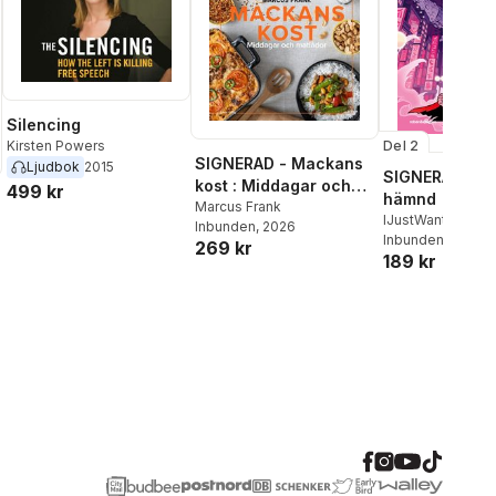
Silencing
Del 2
Kirsten Powers
SIGNERAD - Mackans
Ljudbok
2015
SIGNERAD - K
kost : Middagar och
499 kr
hämnd
matlådor
Marcus Frank
IJustWantToBeC
Inbunden
, 2026
Adolphson
Inbunden
, 2026
,
Emil
269 kr
189 kr
Beer
,
Victor Beer