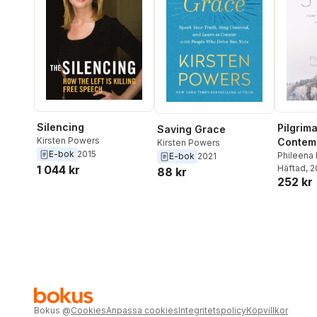
Silencing
Pilgrima
Saving Grace
Kirsten Powers
Contemp
Kirsten Powers
E-bok
2015
Spiritua
Phileena
E-bok
2021
Niequist
Häftad
, 
1 044 kr
Active L
88 kr
252 kr
Bokus
@
Cookies
Anpassa cookies
Integritetspolicy
Köpvillkor