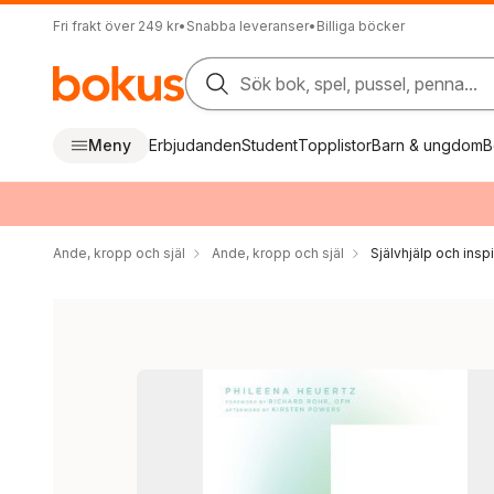
Fri frakt över 249 kr
•
Snabba leveranser
•
Billiga böcker
Sök bok, spel, pussel, penna...
Meny
Erbjudanden
Student
Topplistor
Barn & ungdom
B
Ande, kropp och själ
Ande, kropp och själ
Självhjälp och inspi