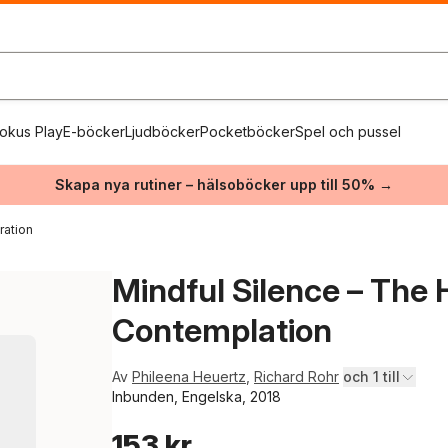
okus Play
E-böcker
Ljudböcker
Pocketböcker
Spel och pussel
Skapa nya rutiner – hälsoböcker upp till 50% →
ration
Mindful Silence – The H
Contemplation
Av
Phileena Heuertz
,
Richard Rohr
och 1 till
Inbunden, Engelska, 2018
153 kr