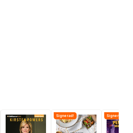
Signerad!
Signerad!