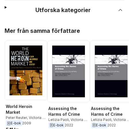
Utforska kategorier
Hoppa över listan
Mer från samma författare
World Heroin
Assessing the
Assessing the
Market
Harms of Crime
Harms of Crime
Peter Reuter
,
Victoria A.
Letizia Paoli
,
Victoria A.
Letizia Paoli
,
Victoria A
Greenfield
,
Letizia Paoli
E-bok
2009
Greenfield
Greenfield
E-bok
2022
E-bok
2022