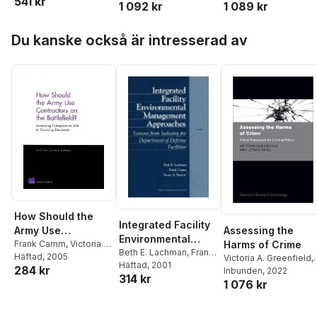
541 kr
1 092 kr
1 089 kr
Hoppa över listan
Du kanske också är intresserad av
How Should the
Integrated Facility
Army Use
Assessing the
Environmental
Contractors on the
Frank Camm
,
Victoria A.
Harms of Crime
Management
Beth E. Lachman
,
Frank
Greenfield
Häftad
, 2005
Battlefield?
Victoria A. Greenfield
,
Camm
Häftad
,
, 2001
Susan Resetar
Approaches
284 kr
Letizia Paoli
Inbunden
, 2022
314 kr
1 076 kr