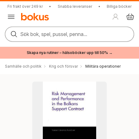
Fri frakt över 249 kr
•
Snabba leveranser
•
Billiga böcker
Sök bok, spel, pussel, penna...
Skapa nya rutiner – hälsoböcker upp till 50% →
Samhälle och politik
Krig och försvar
Militära operationer