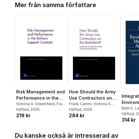
Hoppa över listan
Mer från samma författare
Risk Management and
How Should the Army
Integrat
Performance in the
Use Contractors on
Environ
Balkans Support
Victoria A. Greenfield
,
Frank
the Battlefield?
Frank Camm
,
Victoria A.
Manage
Beth E. 
Camm
Häftad
, 2005
Greenfield
Häftad
, 2005
Contract
Camm
Häftad
,
, 
S
Approa
219 kr
284 kr
314 kr
Hoppa över listan
Du kanske också är intresserad av