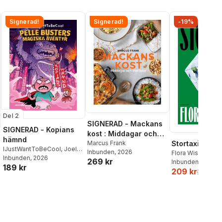
Signerad!
Signerad!
-19%
Del 2
SIGNERAD - Mackans
SIGNERAD - Kopians
kost : Middagar och
hämnd
matlådor
Marcus Frank
Stortaxi
IJustWantToBeCool
,
Joel
Inbunden
, 2026
Flora Wiström
Adolphson
Inbunden
, 2026
,
Emil Ejdemo
269 kr
Inbunden
, 2026
189 kr
Beer
,
Victor Beer
209 kr
259 kr