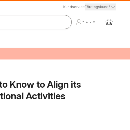
Kundservice
Företagskund?
o Know to Align its
tional Activities