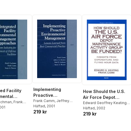
Implementing
ed Facility
How Should the U.S.
Proactive
mental
Air Force Depot
Environmental
Frank Camm
,
Jeffrey
ment
Lachman
,
Frank
Maintenance Activity
Edward Geoffrey Keating
,
Drezner
Häftad
, 2001
,
Beth E. Lachman
,
Management
2001
usan Resetar
ches
Frank Camm
Häftad
, 2002
Group be Funded?
219 kr
Susan Resetar
219 kr