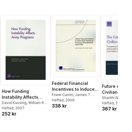
Federal Financial
Future of the 
Incentives to Induce
How Funding
Civilian Work
Early Experience
Frank Camm
,
James T
Instability Affects
Shanthi Nataraj
,
L
Bartis
Häftad
,
Charles J Bushman
, 2009
Producing
Army Programs
David Kassing
,
William R
M. Hanser
Häftad
, 2014
,
Frank
338 kr
Unconventional Liquid
367 kr
Thomas
Häftad
, 2007
,
Frank Camm
,
Jessica Yeats
Fuels
252 kr
Carolyn Wong