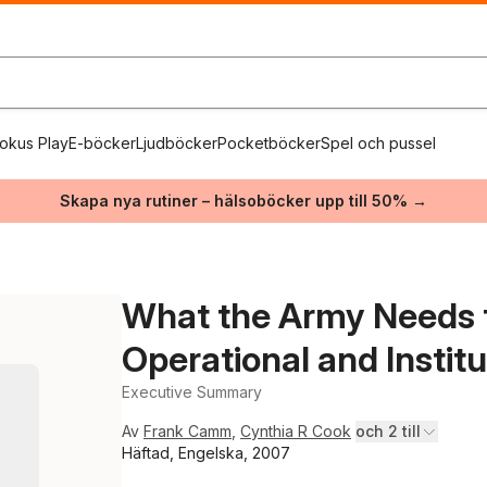
okus Play
E-böcker
Ljudböcker
Pocketböcker
Spel och pussel
Skapa nya rutiner – hälsoböcker upp till 50% →
What the Army Needs t
Operational and Institu
Executive Summary
Av
Frank Camm
,
Cynthia R Cook
och 2 till
Häftad, Engelska, 2007