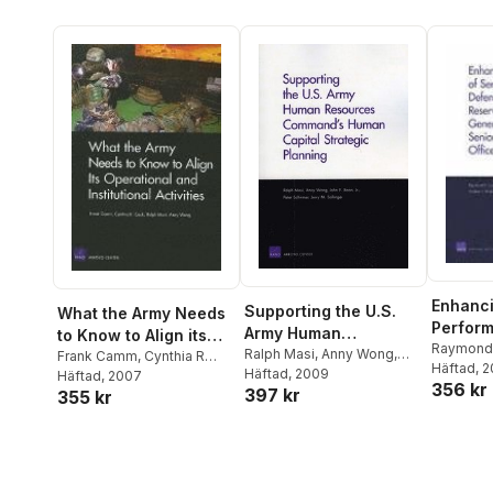
Enhanci
Supporting the U.S.
What the Army Needs
Perform
Army Human
to Know to Align its
Senior 
Raymond 
Resources
Ralph Masi
,
Anny Wong
,
Operational and
Frank Camm
,
Cynthia R
Masi
Häftad
,
Ber
, 
Defense
John E. Boon
Häftad
, 2009
,
Peter
Cook
Häftad
,
Ralph Masi
, 2007
,
Anny
Command's Human
Institutional Activities
356 kr
Herbert J
Executi
397 kr
Schirmer
,
Jerry M. Sollinger
355 kr
Wong
Capital Strategic
Drezner
Compon
Planning
General
and Sen
Noncom