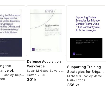
Defense Acquisition
ng the
Workforce
Supporting Training
ance of
Susan M. Gates
,
Edward G.
Strategies for Brigade
Department of
E. Conley
,
Ralph
Keating
Häftad
, 2008
,
Adria D. Jewell
,
Combat Teams Using
Michael G Shanley
,
James
301 kr
nard D. Rostker
2008
,
Lindsay Daugherty
,
Bryan
 Civilian
C Crowley
Häftad
, 2007
,
Matthew W
Future Combat
. Shukiar
,
Steve
Tysinger
,
Albert A. Robbert
,
356 kr
ves, Reserve
Lewis
,
Ralph Masi
,
Kristin J
Systems (FCS)
Ralph Masi
Leuschner
ent
Technologies
/flag Officers,
ior
missioned