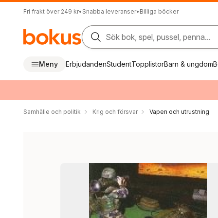
Fri frakt över 249 kr
•
Snabba leveranser
•
Billiga böcker
Sök bok, spel, pussel, penna...
Meny
Erbjudanden
Student
Topplistor
Barn & ungdom
B
Samhälle och politik
Krig och försvar
Vapen och utrustning