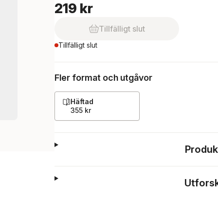
219 kr
Tillfälligt slut
Tillfälligt slut
Fler format och utgåvor
Häftad
355 kr
Produk
Utfors