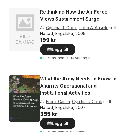
Rethinking How the Air Force
Views Sustainment Surge
Av
Cynthia R. Cook
,
John A. Ausink
m. fl.
Häftad, Engelska, 2005
199 kr
Lägg till
Skickas
inom 7-10 vardagar
What the Army Needs to Know to
Align its Operational and
Institutional Activities
Av
Frank Camm
,
Cynthia R Cook
m. fl.
Häftad, Engelska, 2007
355 kr
Lägg till
Skickas
inom 5-8 vardagar