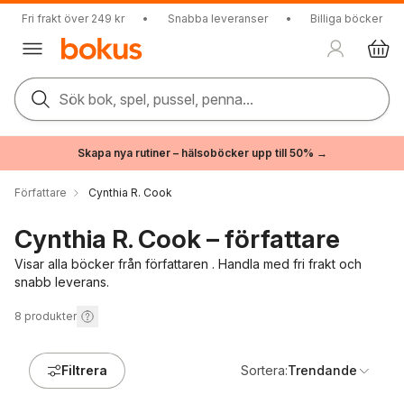
Fri frakt över 249 kr
•
Snabba leveranser
•
Billiga böcker
Sök bok, spel, pussel, penna...
Skapa nya rutiner – hälsoböcker upp till 50% →
Författare
Cynthia R. Cook
Cynthia R. Cook – författare
Visar alla böcker från författaren . Handla med fri frakt och
snabb leverans.
8
produkter
Filtrera
Sortera:
Trendande