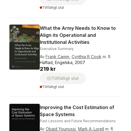
Tillfälligt slut
What the Army Needs to Know to
Align its Operational and
Institutional Activities
Executive Summary
Av
Frank Camm
,
Cynthia R Cook
m. fl.
Häftad, Engelska, 2007
219 kr
Tillfälligt slut
Tillfälligt slut
Improving the Cost Estimation of
Space Systems
Past Lessons and Future Recommendations
Av
Obaid Younossi
,
Mark A. Lorell
m. fl.