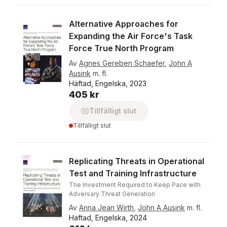
Alternative Approaches for
Expanding the Air Force's Task
Force True North Program
Av
Agnes Gereben Schaefer
,
John A
Ausink
m. fl.
Häftad, Engelska, 2023
405 kr
Tillfälligt slut
Tillfälligt slut
Replicating Threats in Operational
Test and Training Infrastructure
The Investment Required to Keep Pace with
Adversary Threat Generation
Av
Anna Jean Wirth
,
John A Ausink
m. fl.
Häftad, Engelska, 2024