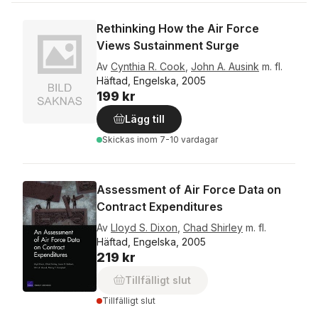
Rethinking How the Air Force
Views Sustainment Surge
Av
Cynthia R. Cook
,
John A. Ausink
m. fl.
Häftad, Engelska, 2005
199 kr
Lägg till
Skickas
inom 7-10 vardagar
Assessment of Air Force Data on
Contract Expenditures
Av
Lloyd S. Dixon
,
Chad Shirley
m. fl.
Häftad, Engelska, 2005
219 kr
Tillfälligt slut
Tillfälligt slut