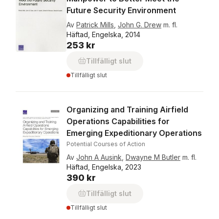
Future Security Environment
Av
Patrick Mills
,
John G. Drew
m. fl.
Häftad, Engelska, 2014
253 kr
Tillfälligt slut
Tillfälligt slut
Organizing and Training Airfield
Operations Capabilities for
Emerging Expeditionary Operations
Potential Courses of Action
Av
John A Ausink
,
Dwayne M Butler
m. fl.
Häftad, Engelska, 2023
390 kr
Tillfälligt slut
Tillfälligt slut