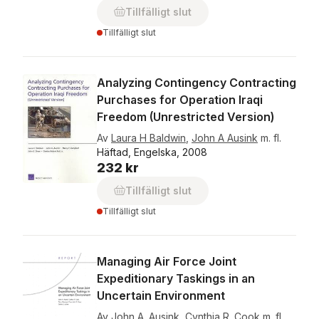
Tillfälligt slut
Tillfälligt slut
Analyzing Contingency Contracting
Purchases for Operation Iraqi
Freedom (Unrestricted Version)
Av
Laura H Baldwin
,
John A Ausink
m. fl.
Häftad, Engelska, 2008
232 kr
Tillfälligt slut
Tillfälligt slut
Managing Air Force Joint
Expeditionary Taskings in an
Uncertain Environment
Av
John A. Ausink
,
Cynthia R. Cook
m. fl.