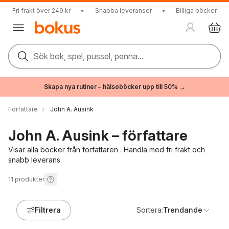
Fri frakt över 249 kr
•
Snabba leveranser
•
Billiga böcker
Sök bok, spel, pussel, penna...
Skapa nya rutiner – hälsoböcker upp till 50% →
Författare
John A. Ausink
John A. Ausink – författare
Visar alla böcker från författaren . Handla med fri frakt och
snabb leverans.
11
produkter
Filtrera
Sortera:
Trendande