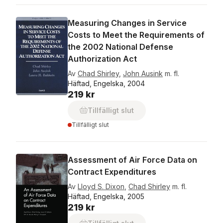
Measuring Changes in Service
Costs to Meet the Requirements of
the 2002 National Defense
Authorization Act
Av
Chad Shirley
,
John Ausink
m. fl.
Häftad, Engelska, 2004
219 kr
Tillfälligt slut
Tillfälligt slut
Assessment of Air Force Data on
Contract Expenditures
Av
Lloyd S. Dixon
,
Chad Shirley
m. fl.
Häftad, Engelska, 2005
219 kr