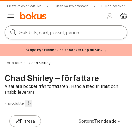
Fri frakt över 249 kr
•
Snabba leveranser
•
Billiga böcker
Sök bok, spel, pussel, penna...
Skapa nya rutiner – hälsoböcker upp till 50% →
Författare
Chad Shirley
Chad Shirley – författare
Visar alla böcker från författaren . Handla med fri frakt och
snabb leverans.
4
produkter
Filtrera
Sortera:
Trendande