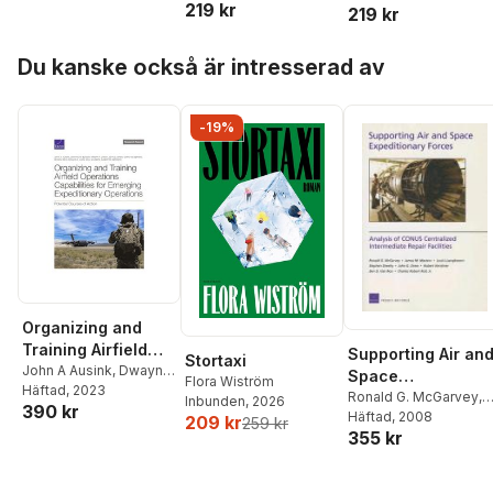
219 kr
Baldwin
219 kr
Paul
the 2002 National
Defense
Hoppa över listan
Authorization Act
Du kanske också är intresserad av
-19%
Organizing and
Training Airfield
Supporting Air an
Stortaxi
Operations
John A Ausink
,
Dwayne
Space
Flora Wiström
M Butler
Häftad
, 2023
,
Kristin F Lynch
,
Capabilities for
Expeditionary
Ronald G. McGarvey
,
Inbunden
, 2026
390 kr
John G Drew
,
Sarah W
Emerging
James M. Masters
Häftad
, 2008
,
Forces
209 kr
259 kr
Denton
,
Monica Rico
,
355 kr
Louis Luangkesorn
,
Expeditionary
Ignacio A Lara
,
Will
Stephen Sheehy
,
Joh
Operations
Shumate
,
Esposito
G. Drew
,
Robert