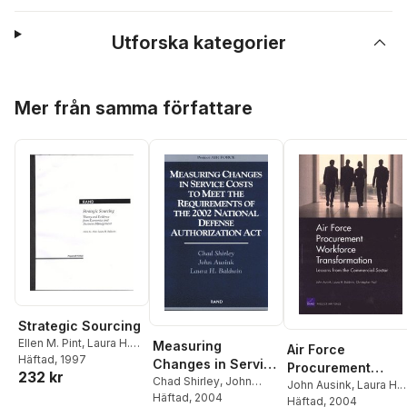
Utforska kategorier
Hoppa över listan
Mer från samma författare
Strategic Sourcing
Ellen M. Pint
,
Laura H.
Measuring
Air Force
Baldwin
Häftad
, 1997
Changes in Service
Procurement
232 kr
Costs to Meet the
Chad Shirley
,
John
Workforce
John Ausink
,
Laura H.
Ausink
Häftad
,
, 2004
Laura H.
Requirements of
Baldwin
Häftad
, 2004
,
Christopher
Transformation