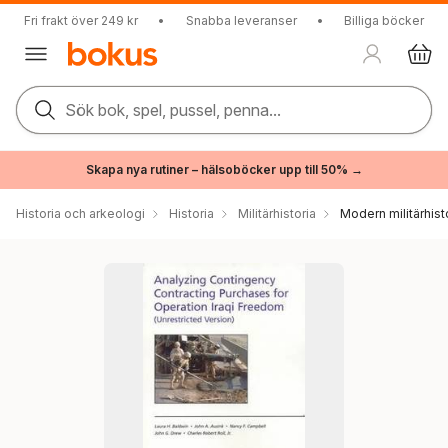
Fri frakt över 249 kr
•
Snabba leveranser
•
Billiga böcker
Sök bok, spel, pussel, penna...
Skapa nya rutiner – hälsoböcker upp till 50% →
Historia och arkeologi
Historia
Militärhistoria
Modern militärhist