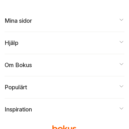
Kerchner
,
Ben D. Van
Roo
,
Charles Robert
Roll
Mina sidor
Hjälp
Om Bokus
Populärt
Inspiration