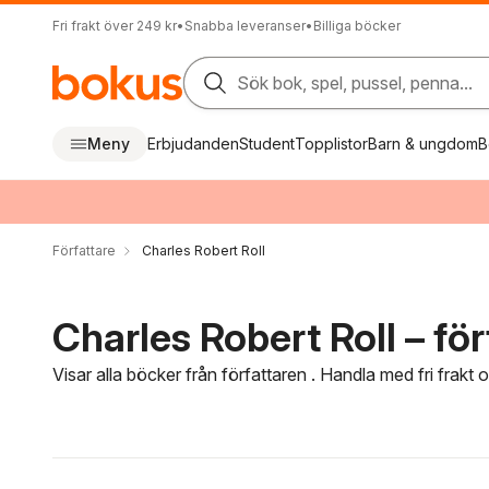
Fri frakt över 249 kr
•
Snabba leveranser
•
Billiga böcker
Sök bok, spel, pussel, penna...
Meny
Erbjudanden
Student
Topplistor
Barn & ungdom
B
Författare
Charles Robert Roll
Charles Robert Roll – för
Visar alla böcker från författaren . Handla med fri frakt
Hoppa över filtreringsmeny