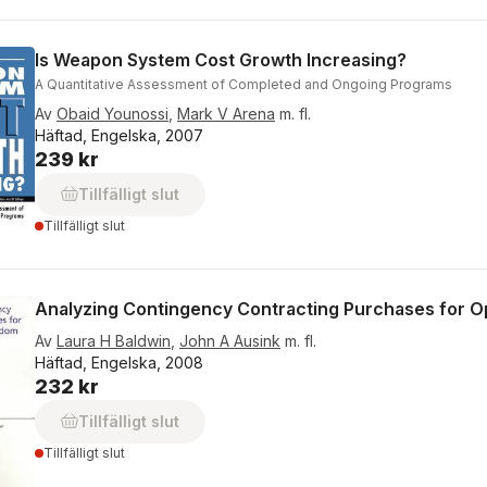
Is Weapon System Cost Growth Increasing?
A Quantitative Assessment of Completed and Ongoing Programs
Av
Obaid Younossi
,
Mark V Arena
m. fl.
Häftad, Engelska, 2007
239 kr
Tillfälligt slut
Tillfälligt slut
Analyzing Contingency Contracting Purchases for Op
Av
Laura H Baldwin
,
John A Ausink
m. fl.
Häftad, Engelska, 2008
232 kr
Tillfälligt slut
Tillfälligt slut