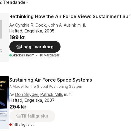
å:
Trendande
Rethinking How the Air Force Views Sustainment Su
Av
Cynthia R. Cook
,
John A. Ausink
m. fl.
Häftad, Engelska, 2005
199 kr
Lägg i varukorg
Skickas
inom 7-10 vardagar
Sustaining Air Force Space Systems
A Model for the Global Positioning System
Av
Don Snyder
,
Patrick Mills
m. fl.
Häftad, Engelska, 2007
254 kr
Tillfälligt slut
Tillfälligt slut