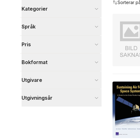
Sorterar p
Kategorier
Böcker
Språk
Samhälle och politik
4
Historia och arkeologi
2
Pris
Naturvetenskap och teknik
1
Visa fler
Bokformat
Visa fler
Utgivare
Utgivningsår