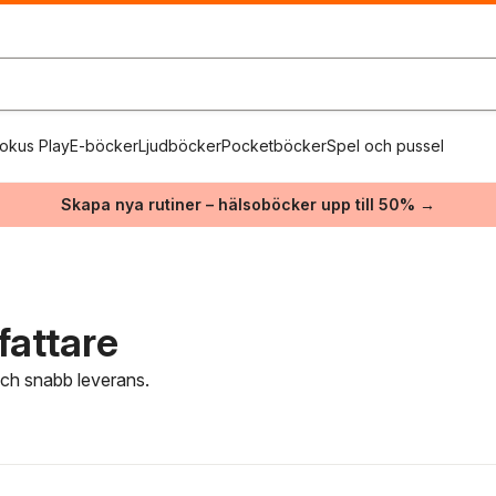
okus Play
E-böcker
Ljudböcker
Pocketböcker
Spel och pussel
Skapa nya rutiner – hälsoböcker upp till 50% →
fattare
 och snabb leverans.