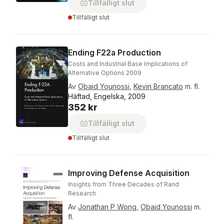
Tillfälligt slut
Tillfälligt slut
Ending F22a Production
Costs and Industrial Base Implications of
Alternative Options 2009
Av
Obaid Younossi
,
Kevin Brancato
m. fl.
Häftad, Engelska, 2009
352 kr
Tillfälligt slut
Tillfälligt slut
Improving Defense Acquisition
Insights from Three Decades of Rand
Research
Av
Jonathan P Wong
,
Obaid Younossi
m.
fl.