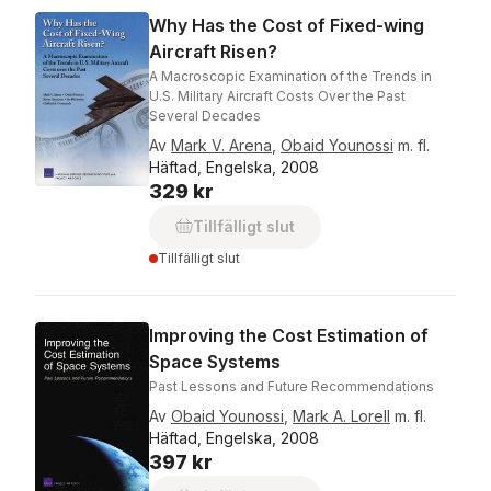
Why Has the Cost of Fixed-wing
Aircraft Risen?
A Macroscopic Examination of the Trends in
U.S. Military Aircraft Costs Over the Past
Several Decades
Av
Mark V. Arena
,
Obaid Younossi
m. fl.
Häftad, Engelska, 2008
329 kr
Tillfälligt slut
Tillfälligt slut
Improving the Cost Estimation of
Space Systems
Past Lessons and Future Recommendations
Av
Obaid Younossi
,
Mark A. Lorell
m. fl.
Häftad, Engelska, 2008
397 kr