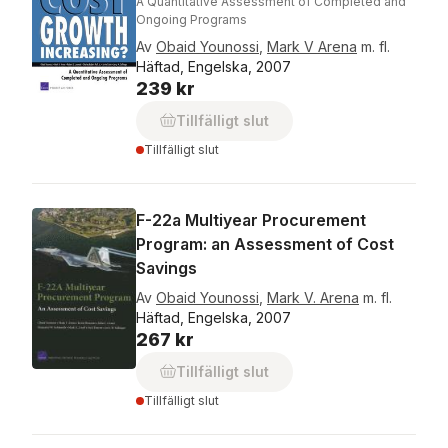
A Quantitative Assessment of Completed and
Ongoing Programs
Av
Obaid Younossi
,
Mark V Arena
m. fl.
Häftad, Engelska, 2007
239 kr
Tillfälligt slut
Tillfälligt slut
F-22a Multiyear Procurement
Program: an Assessment of Cost
Savings
Av
Obaid Younossi
,
Mark V. Arena
m. fl.
Häftad, Engelska, 2007
267 kr
Tillfälligt slut
Tillfälligt slut