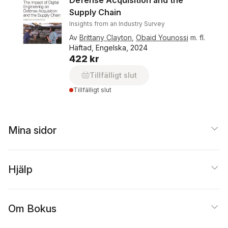
Defense Acquisition and the
Supply Chain
Insights from an Industry Survey
Av
Brittany Clayton
,
Obaid Younossi
m. fl.
Häftad, Engelska, 2024
422 kr
Tillfälligt slut
Tillfälligt slut
Mina sidor
Hjälp
Om Bokus