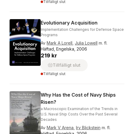
Tillfälligt slut
Evolutionary Acquisition
Implementation Challenges for Defense Space
Programs
Av
Mark A Lorell
,
Julia Lowell
m. fl.
Häftad, Engelska, 2006
219 kr
Tillfälligt slut
Tillfälligt slut
Why Has the Cost of Navy Ships
Risen?
a Macroscopic Examination of the Trends in
U.S. Naval Ship Costs Over the Past Several
Decades
Av
Mark V Arena
,
Irv Blickstein
m. fl.
Häftad, Engelska, 2006