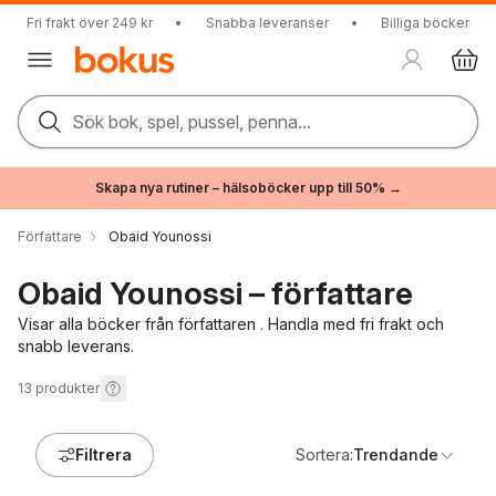
Fri frakt över 249 kr
•
Snabba leveranser
•
Billiga böcker
Sök bok, spel, pussel, penna...
Skapa nya rutiner – hälsoböcker upp till 50% →
Författare
Obaid Younossi
Obaid Younossi – författare
Visar alla böcker från författaren . Handla med fri frakt och
snabb leverans.
13
produkter
Filtrera
Sortera:
Trendande