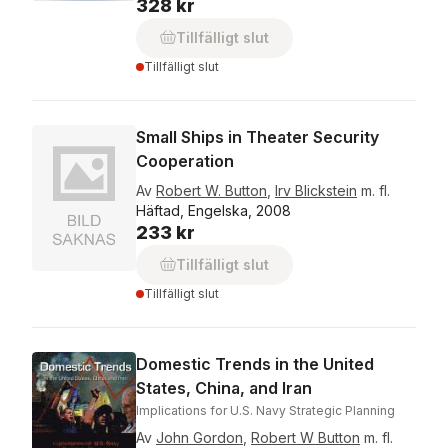
328 kr
Tillfälligt slut
Tillfälligt slut
Small Ships in Theater Security
Cooperation
Av
Robert W. Button
,
Irv Blickstein
m. fl.
Häftad, Engelska, 2008
233 kr
Tillfälligt slut
Tillfälligt slut
Domestic Trends in the United
States, China, and Iran
Implications for U.S. Navy Strategic Planning
Av
John Gordon
,
Robert W Button
m. fl.