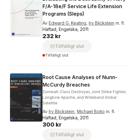
F/A-18e/F Service Life Extension
Programs (Sleps)
Av
Edward G. Keating
,
Irv Blickstein
m. fl.
Häftad, Engelska, 2011
232 kr
Tillfälligt slut
Tillfälligt slut
Root Cause Analyses of Nunn-
McCurdy Breaches
Zumwalt-Class Destroyer, Joint Strike Fighter,
Longbow Apache, and Wideband Global
Satellite
Av
Irv Blickstein
,
Michael Boito
m. fl.
Häftad, Engelska, 2011
300 kr
Tillfälligt slut