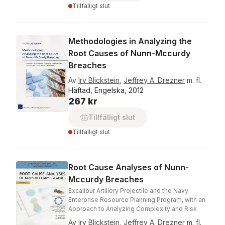
Tillfälligt slut
Methodologies in Analyzing the
Root Causes of Nunn-Mccurdy
Breaches
Av
Irv Blickstein
,
Jeffrey A. Drezner
m. fl.
Häftad, Engelska, 2012
267 kr
Tillfälligt slut
Tillfälligt slut
Root Cause Analyses of Nunn-
Mccurdy Breaches
Excalibur Artillery Projectile and the Navy
Enterprise Resource Planning Program, with an
Approach to Analyzing Complexity and Risk
Av
Irv Blickstein
,
Jeffrey A. Drezner
m. fl.