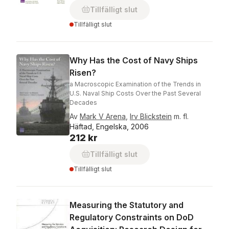
Tillfälligt slut
Tillfälligt slut
Why Has the Cost of Navy Ships
Risen?
a Macroscopic Examination of the Trends in
U.S. Naval Ship Costs Over the Past Several
Decades
Av
Mark V Arena
,
Irv Blickstein
m. fl.
Häftad, Engelska, 2006
212 kr
Tillfälligt slut
Tillfälligt slut
Measuring the Statutory and
Regulatory Constraints on DoD