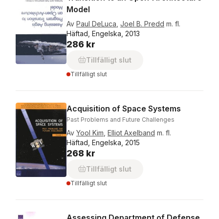
Model
Av
Paul DeLuca
,
Joel B. Predd
m. fl.
Häftad, Engelska, 2013
286 kr
Tillfälligt slut
Tillfälligt slut
Acquisition of Space Systems
Past Problems and Future Challenges
Av
Yool Kim
,
Elliot Axelband
m. fl.
Häftad, Engelska, 2015
268 kr
Tillfälligt slut
Tillfälligt slut
Assessing Department of Defense