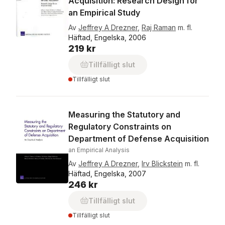
Acquisition: Research Design for
an Empirical Study
Av
Jeffrey A Drezner
,
Raj Raman
m. fl.
Häftad, Engelska, 2006
219 kr
Tillfälligt slut
Tillfälligt slut
Measuring the Statutory and
Regulatory Constraints on
Department of Defense Acquisition
an Empirical Analysis
Av
Jeffrey A Drezner
,
Irv Blickstein
m. fl.
Häftad, Engelska, 2007
246 kr
Tillfälligt slut
Tillfälligt slut