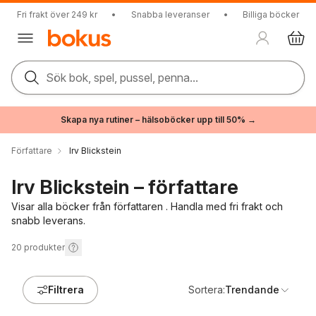
Fri frakt över 249 kr
•
Snabba leveranser
•
Billiga böcker
Sök bok, spel, pussel, penna...
Skapa nya rutiner – hälsoböcker upp till 50% →
Författare
Irv Blickstein
Irv Blickstein – författare
Visar alla böcker från författaren . Handla med fri frakt och
snabb leverans.
20
produkter
Filtrera
Sortera:
Trendande