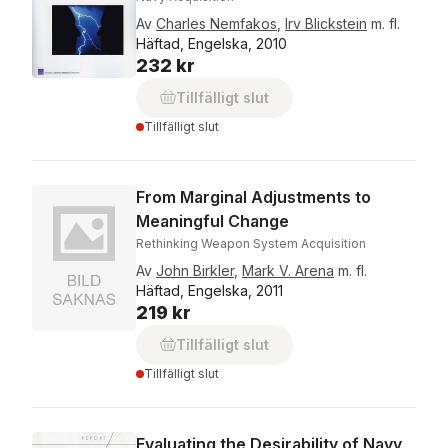
Av
Charles Nemfakos
,
Irv Blickstein
m. fl.
Häftad, Engelska, 2010
232 kr
Tillfälligt slut
Tillfälligt slut
From Marginal Adjustments to
Meaningful Change
Rethinking Weapon System Acquisition
Av
John Birkler
,
Mark V. Arena
m. fl.
Häftad, Engelska, 2011
219 kr
Tillfälligt slut
Tillfälligt slut
Evaluating the Desirability of Navy