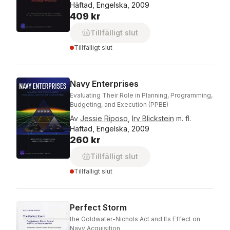
Häftad, Engelska, 2009
409 kr
Tillfälligt slut
Tillfälligt slut
Navy Enterprises
Evaluating Their Role in Planning, Programming,
Budgeting, and Execution (PPBE)
Av
Jessie Riposo
,
Irv Blickstein
m. fl.
Häftad, Engelska, 2009
260 kr
Tillfälligt slut
Tillfälligt slut
Perfect Storm
the Goldwater-Nichols Act and Its Effect on
Navy Acquisition