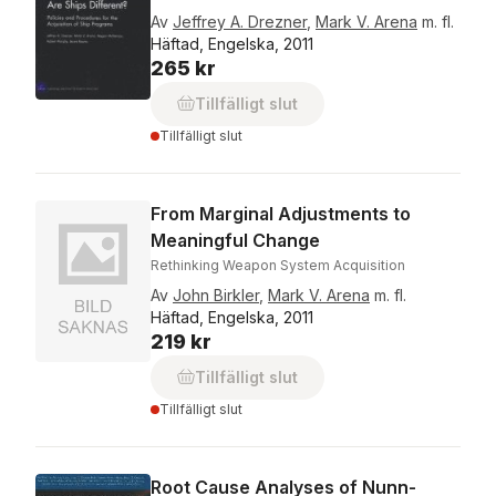
Av
Jeffrey A. Drezner
,
Mark V. Arena
m. fl.
Häftad, Engelska, 2011
265 kr
Tillfälligt slut
Tillfälligt slut
From Marginal Adjustments to
Meaningful Change
Rethinking Weapon System Acquisition
Av
John Birkler
,
Mark V. Arena
m. fl.
Häftad, Engelska, 2011
219 kr
Tillfälligt slut
Tillfälligt slut
Root Cause Analyses of Nunn-