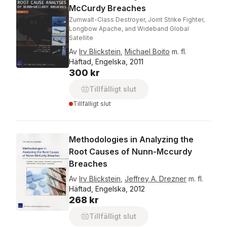
McCurdy Breaches
Zumwalt-Class Destroyer, Joint Strike Fighter,
Longbow Apache, and Wideband Global
Satellite
Av
Irv Blickstein
,
Michael Boito
m. fl.
Häftad, Engelska, 2011
300 kr
Tillfälligt slut
Tillfälligt slut
Methodologies in Analyzing the
Root Causes of Nunn-Mccurdy
Breaches
Av
Irv Blickstein
,
Jeffrey A. Drezner
m. fl.
Häftad, Engelska, 2012
268 kr
Tillfälligt slut