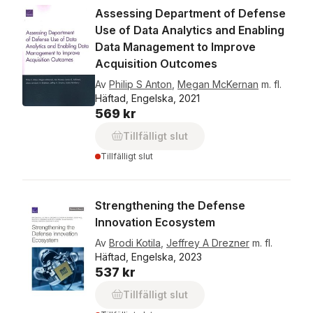
Assessing Department of Defense
Use of Data Analytics and Enabling
Data Management to Improve
Acquisition Outcomes
Av
Philip S Anton
,
Megan McKernan
m. fl.
Häftad, Engelska, 2021
569 kr
Tillfälligt slut
Tillfälligt slut
Strengthening the Defense
Innovation Ecosystem
Av
Brodi Kotila
,
Jeffrey A Drezner
m. fl.
Häftad, Engelska, 2023
537 kr
Tillfälligt slut