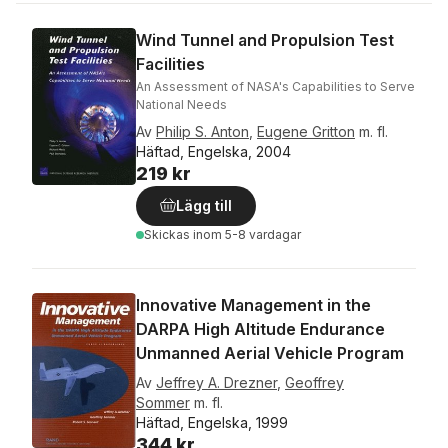
Wind Tunnel and Propulsion Test
Facilities
An Assessment of NASA's Capabilities to Serve
National Needs
Av
Philip S. Anton
,
Eugene Gritton
m. fl.
Häftad, Engelska, 2004
219 kr
Lägg till
Skickas
inom 5-8 vardagar
Innovative Management in the
DARPA High Altitude Endurance
Unmanned Aerial Vehicle Program
Av
Jeffrey A. Drezner
,
Geoffrey
Sommer
m. fl.
Häftad, Engelska, 1999
344 kr