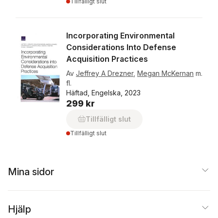
Tillfälligt slut
Incorporating Environmental
Considerations Into Defense
Acquisition Practices
Av
Jeffrey A Drezner
,
Megan McKernan
m.
fl.
Häftad, Engelska, 2023
299 kr
Tillfälligt slut
Tillfälligt slut
Mina sidor
Hjälp