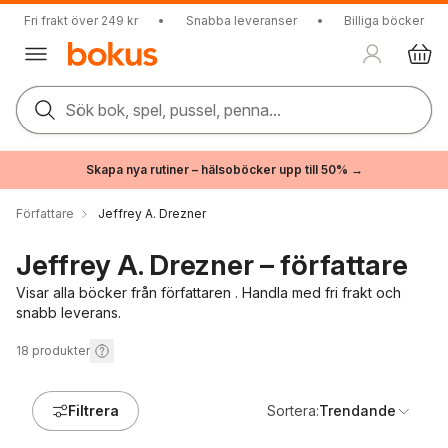
Fri frakt över 249 kr
•
Snabba leveranser
•
Billiga böcker
Sök bok, spel, pussel, penna...
Skapa nya rutiner – hälsoböcker upp till 50% →
Författare
Jeffrey A. Drezner
Jeffrey A. Drezner – författare
Visar alla böcker från författaren . Handla med fri frakt och
snabb leverans.
18
produkter
Filtrera
Sortera:
Trendande