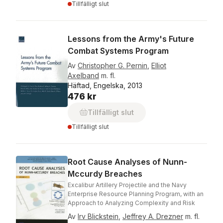
Tillfälligt slut
Lessons from the Army's Future
Combat Systems Program
Av
Christopher G. Pernin
,
Elliot
Axelband
m. fl.
Häftad, Engelska, 2013
476 kr
Tillfälligt slut
Tillfälligt slut
Root Cause Analyses of Nunn-
Mccurdy Breaches
Excalibur Artillery Projectile and the Navy
Enterprise Resource Planning Program, with an
Approach to Analyzing Complexity and Risk
Av
Irv Blickstein
,
Jeffrey A. Drezner
m. fl.