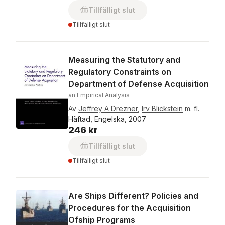
Tillfälligt slut
Tillfälligt slut
Measuring the Statutory and
Regulatory Constraints on
Department of Defense Acquisition
an Empirical Analysis
Av
Jeffrey A Drezner
,
Irv Blickstein
m. fl.
Häftad, Engelska, 2007
246 kr
Tillfälligt slut
Tillfälligt slut
Are Ships Different? Policies and
Procedures for the Acquisition
Ofship Programs