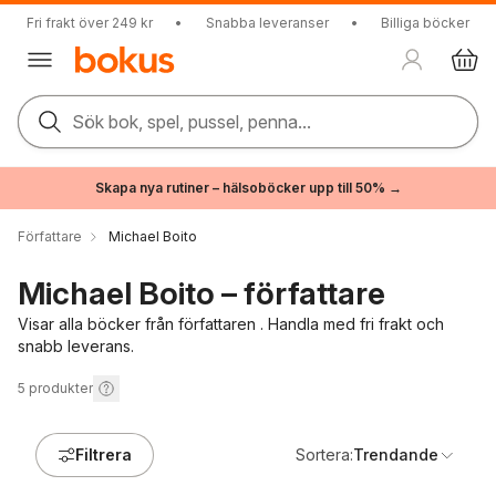
Fri frakt över 249 kr
•
Snabba leveranser
•
Billiga böcker
Sök bok, spel, pussel, penna...
Skapa nya rutiner – hälsoböcker upp till 50% →
Författare
Michael Boito
Michael Boito – författare
Visar alla böcker från författaren . Handla med fri frakt och
snabb leverans.
5
produkter
Filtrera
Sortera:
Trendande