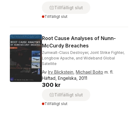
Tillfälligt slut
Tillfälligt slut
Root Cause Analyses of Nunn-
McCurdy Breaches
Zumwalt-Class Destroyer, Joint Strike Fighter,
Longbow Apache, and Wideband Global
Satellite
Av
Irv Blickstein
,
Michael Boito
m. fl.
Häftad, Engelska, 2011
300 kr
Tillfälligt slut
Tillfälligt slut