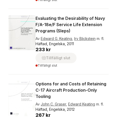
Evaluating the Desirability of Navy
F/A-18e/F Service Life Extension
Programs (Sleps)
Av
Edward G. Keating
,
Irv Blickstein
m. fl.
Häftad, Engelska, 2011
233 kr
Tillfälligt slut
Tillfälligt slut
Options for and Costs of Retaining
C-17 Aircraft Production-Only
Tooling
Av
John C. Graser
,
Edward Keating
m. fl.
Häftad, Engelska, 2012
267 kr