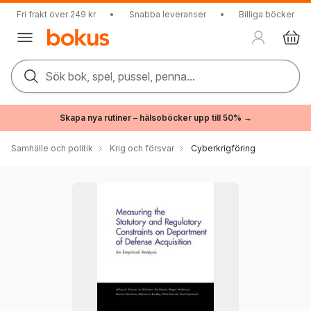
Fri frakt över 249 kr
•
Snabba leveranser
•
Billiga böcker
Sök bok, spel, pussel, penna...
Skapa nya rutiner – hälsoböcker upp till 50% →
Samhälle och politik
Krig och försvar
Cyberkrigföring