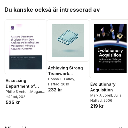
Nuclear, and
Rollie Lal
,
Ian O. Lesser
,
Hoppa över listan
Biological Terroris
David Thaler
Du kanske också är intresserad av
Attacks
Achieving Strong
Teamwork
Practices in
Donna O. Farley
,
Assessing
Evolutionary
Melony E. Sorbero
Häftad
, 2010
,
Hospital Labor and
Department of
232 kr
Susan L. Lovejoy
,
Mary
Acquisition
Delivery Units
Defense Use of
Philip S Anton
,
Megan
Salisbury
Mark A Lorell
,
Julia
McKernan
Häftad
, 2021
,
Ken
Data Analytics and
Lowell
Häftad
,
, 2006
Obaid Younoss
525 kr
Munson
,
James G
Enabling Data
219 kr
Kallimani
,
Alexis
Management to
Levedahl
,
Irv Blickstein
,
Improve Acquisition
Jeffrey A Drezner
,
Outcomes
Sydne Newberry