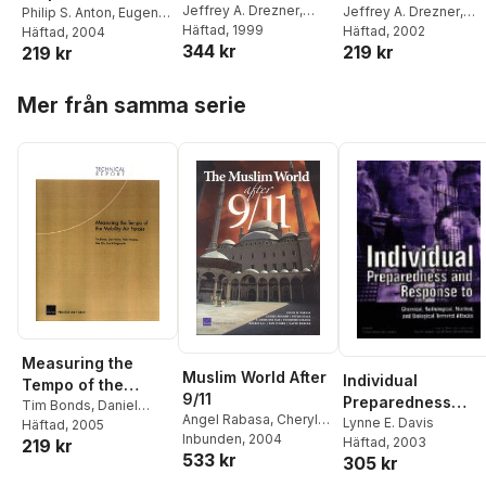
DARPA High Altitude
Jeffrey A. Drezner
,
Executive Summar
Jeffrey A. Drezner
,
Facilities
Philip S. Anton
,
Eugene
Geoffrey Sommer
Häftad
, 1999
,
Robert S. Leonard
Häftad
, 2002
Gritton
Häftad
,
, 2004
Richard Mesic
,
Endurance
344 kr
219 kr
Robert S. Leonard
219 kr
Paul S. Steinberg
,
Dana
Unmanned Aerial
J. Johnson
,
Michael
Vehicle Program
Hoppa över listan
Block
,
Michael Brown
,
Mer från samma serie
Jeffrey A. Drezner
,
James Dryden
,
Tom
Hamilton
,
Thor Hogan
,
Deborah Peetz
,
Raj
Raman
,
Joe Strong
,
William Trimble
Measuring the
Muslim World After
Individual
Tempo of the
9/11
Preparedness
Mobility Air Forces
Tim Bonds
,
Daniel
Angel Rabasa
,
Cheryl
Response to
Lynne E. Davis
Norton
Häftad
,
, 2005
Peter Hirneise
,
Benard
Inbunden
,
Peter Chalk
, 2004
,
Häftad
, 2003
219 kr
Chemical,
Pete Ellis
,
Paul S.
533 kr
Christine Fair
,
305 kr
Killingsworth
Radiological,
Theodore Karasik
,