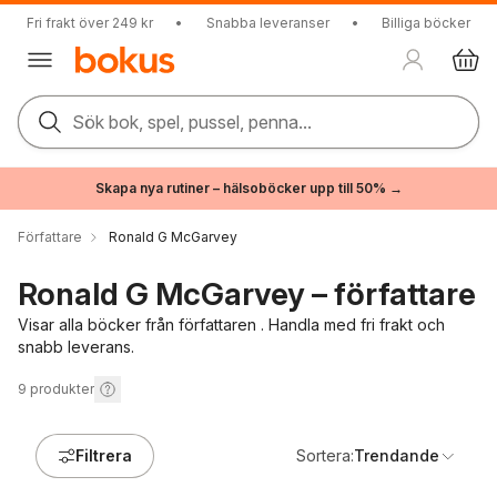
Fri frakt över 249 kr
•
Snabba leveranser
•
Billiga böcker
Sök bok, spel, pussel, penna...
Skapa nya rutiner – hälsoböcker upp till 50% →
Författare
Ronald G McGarvey
Ronald G McGarvey – författare
Visar alla böcker från författaren . Handla med fri frakt och
snabb leverans.
9
produkter
Filtrera
Sortera:
Trendande