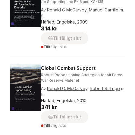
for Supporting the F-16 and KC-135
Av
Ronald G McGarvey
,
Manuel Carrillo
m.
fl.
Häftad, Engelska, 2009
314 kr
Tillfälligt slut
Tillfälligt slut
Global Combat Support
Robust Prepositioning Strategies for Air Force
War Reserve Materiel
Av
Ronald G. McGarvey
,
Robert S. Tripp
m.
fl.
Häftad, Engelska, 2010
341 kr
Tillfälligt slut
Tillfälligt slut