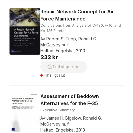
Repair Network Concept for Air
Force Maintenance
Conclusions from Analysis of C-130, F-16, and
Kc-135 Fleets
Av
Robert S. Tripp
,
Ronald G.
McGarvey
m. fl.
Häftad, Engelska, 2010
232 kr
Tillfälligt slut
Tillfälligt slut
Assessment of Beddown
Alternatives for the F-35
Executive Summary
Av
James H. Bigelow
,
Ronald G.
McGarvey
m. fl.
Häftad, Engelska, 2013