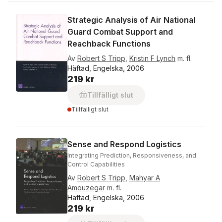
Strategic Analysis of Air National
Guard Combat Support and
Reachback Functions
Av
Robert S Tripp
,
Kristin F Lynch
m. fl.
Häftad, Engelska, 2006
219 kr
Tillfälligt slut
Tillfälligt slut
Sense and Respond Logistics
Integrating Prediction, Responsiveness, and
Control Capabilities
Av
Robert S Tripp
,
Mahyar A
Amouzegar
m. fl.
Häftad, Engelska, 2006
219 kr