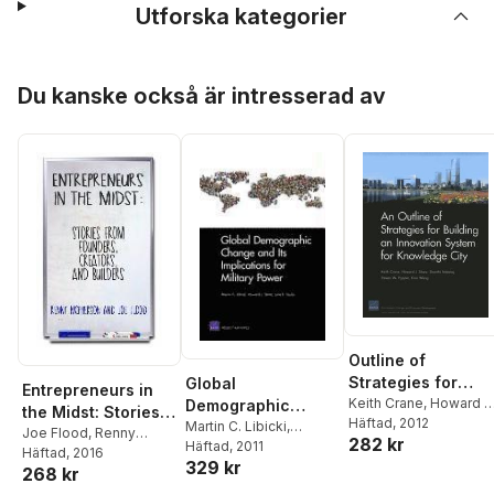
Utforska kategorier
Hoppa över listan
Du kanske också är intresserad av
Outline of
Strategies for
Global
Entrepreneurs in
Building an
Keith Crane
,
Howard J
Demographic
the Midst: Stories
Shatz
Häftad
,
Shanthi Nataraj
, 2012
,
Innovation System
Change and Its
Martin C. Libicki
,
from Founders,
Joe Flood
,
Renny
282 kr
Steven W. Popper
,
Xia
Howard J. Shatz
Häftad
, 2011
,
Julie
for Knowledge Cit
Implications for
McPherson
Häftad
, 2016
Creators, and
Wang
329 kr
Taylor
Military Power
268 kr
Builders