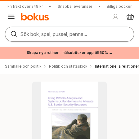
Fri frakt över 249 kr
•
Snabba leveranser
•
Billiga böcker
Sök bok, spel, pussel, penna...
Skapa nya rutiner – hälsoböcker upp till 50% →
Samhälle och politik
Politik och statsskick
Internationella relationer