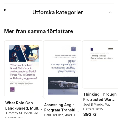
Utforska kategorier
Hoppa över listan
Mer från samma författare
Thinking Through
Protracted War
What Role Can
Assessing Aegis
with China
Joel B Predd
,
Paul
Land-Based, Multi-
DeLuca
Häftad
, 2025
,
Scott Savitz
Program Transition
Domain Anti-
Timothy M Bonds
,
Joel
392 kr
to an Open-
Paul DeLuca
,
Joel B.
B Predd
Häftad
, 2017
,
Timothy R