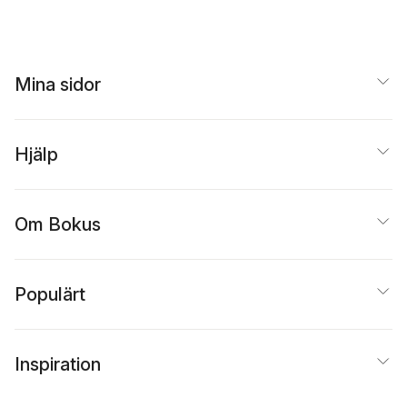
Developmental
Shawn Cochran
,
Kallimani
,
Shane
Education
Michael Schiefer
,
Tierney
Selection Boards
Melissa Bauman
Mina sidor
Hjälp
Om Bokus
Populärt
Inspiration