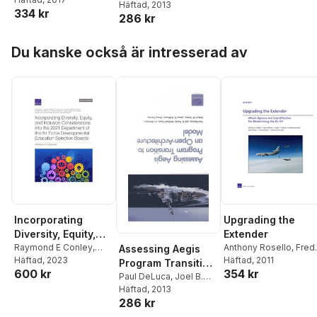
Access/Area Denial
Predd
Häftad
,
, 2013
Michael Nixon
,
Architecture Model
334 kr
Heath
,
Michael S
Forces Play in
286 kr
Irv Blickstein
,
Robert W.
Chase
,
Michael
Deterring or
Button
,
James G.
Johnson
,
Michael J
Hoppa över listan
Kallimani
,
Shane
Defeating
Du kanske också är intresserad av
Lostumbo
,
James
Tierney
Aggression?
Bonomo
,
Muharrem
Mane
,
Paul S Steinberg
Upgrading the
Incorporating
Extender
Diversity, Equity,
Anthony Rosello
,
Fred
and Inclusion
Raymond E Conley
,
Assessing Aegis
Timson
Häftad
, 2011
,
Chuck
Kimberly Curry Hall
Häftad
, 2023
,
Considerations Into
Program Transition
354 kr
600 kr
Stelzner
,
Katherine M.
Claude Messan Setodji
,
the 2021
to an Open-
Paul DeLuca
,
Joel B.
Calef
,
Sean Bednarz
Stephen W Oliver
,
Predd
Häftad
,
, 2013
Michael Nixon
,
Department of the
Architecture Model
Sarah W Denton
,
C Ben
286 kr
Irv Blickstein
,
Robert W.
Air Force
Gibson
,
Paul Emslie
,
Button
,
James G.