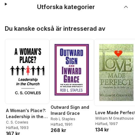
Utforska kategorier
Hoppa över listan
Du kanske också är intresserad av
Outward Sign and
A Woman's Place?:
Love Made Perfec
Inward Grace
Leadership in the
William M Greathouse
Rob L Staples
Church
C. S. Cowles
Häftad
, 1997
Häftad
, 1991
Häftad
, 1993
134 kr
268 kr
167 kr