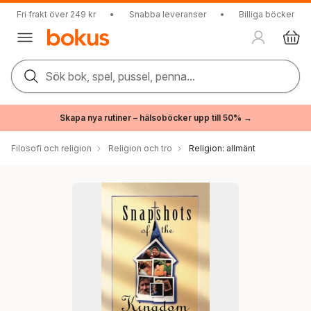
Fri frakt över 249 kr
•
Snabba leveranser
•
Billiga böcker
Sök bok, spel, pussel, penna...
Skapa nya rutiner – hälsoböcker upp till 50% →
Filosofi och religion
Religion och tro
Religion: allmänt