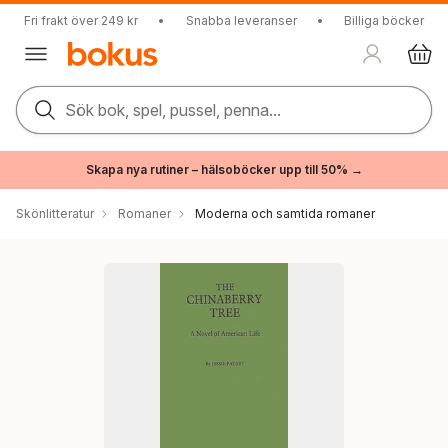
Fri frakt över 249 kr
•
Snabba leveranser
•
Billiga böcker
Sök bok, spel, pussel, penna...
Skapa nya rutiner – hälsoböcker upp till 50% →
Skönlitteratur
Romaner
Moderna och samtida romaner