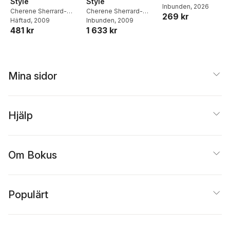
Style
Style
Inbunden
, 2026
matlådor
Cherene Sherrard-
Cherene Sherrard-
269 kr
Johnson
Häftad
, 2009
,
Jessie Fauset
Johnson
Inbunden
,
, 2009
Jessie Fauset
481 kr
1 633 kr
Mina sidor
Hjälp
Om Bokus
Populärt