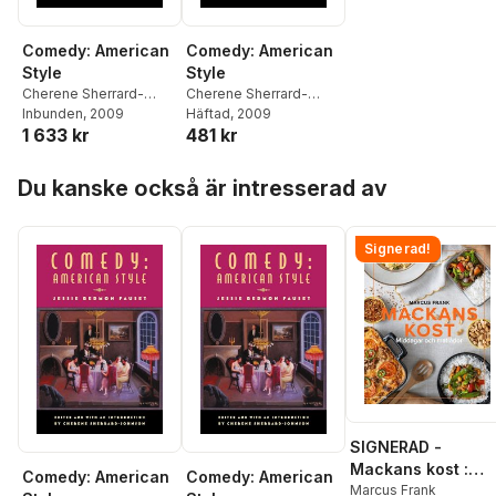
Comedy: American
Comedy: American
Style
Style
Cherene Sherrard-
Cherene Sherrard-
Johnson
Inbunden
,
, 2009
Jessie Fauset
Johnson
Häftad
, 2009
,
Jessie Fauset
1 633 kr
481 kr
Hoppa över listan
Du kanske också är intresserad av
Signerad!
SIGNERAD -
Mackans kost :
Comedy: American
Comedy: American
Middagar och
Marcus Frank