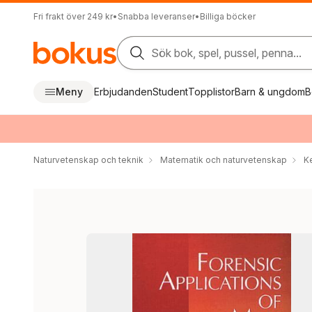
Fri frakt över 249 kr
•
Snabba leveranser
•
Billiga böcker
Sök bok, spel, pussel, penna...
Meny
Erbjudanden
Student
Topplistor
Barn & ungdom
B
Naturvetenskap och teknik
Matematik och naturvetenskap
K