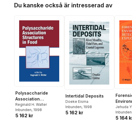
Hoppa över listan
Du kanske också är intresserad av
Polysaccharide
Forensi
Intertidal Deposits
Association
Environ
Doeke Eisma
Structures in Food
Reginald H. Walter
Inbunden
, 1998
Detecti
Jehuda Y
Inbunden
, 1998
5 162 kr
Inbunden
Explosi
5 162 kr
5 164 k