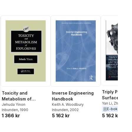
Triply Periodi
Toxicity and
Inverse Engineering
Surface Latti
Metabolism of
Handbook
Additively
Yan Li
,
Zhaoqing 
Explosives
Jehuda Yinon
Keith A. Woodbury
Philippe G Young
E-bok
2021
Manufactured
Inbunden
, 1990
Inbunden
, 2002
Yussuf Hussein
,
5 162 kr
1 366 kr
5 162 kr
Selective Las
Liang Hao
,
Chunz
Melting