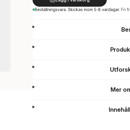
Beställningsvara.
Skickas
inom 5-8 vardagar
.
Fri f
Be
Produk
Utfors
Mer om
Innehål