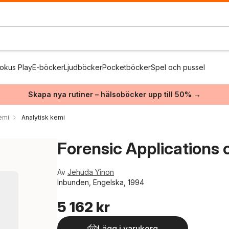
okus Play
E-böcker
Ljudböcker
Pocketböcker
Spel och pussel
Skapa nya rutiner – hälsoböcker upp till 50% →
emi
Analytisk kemi
Forensic Applications
Av
Jehuda Yinon
Inbunden, Engelska, 1994
5 162 kr
Lägg i varukorg