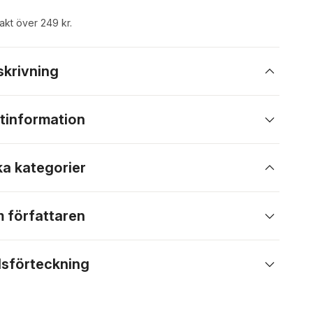
rakt över 249 kr.
skrivning
tinformation
ka kategorier
 författaren
lsförteckning