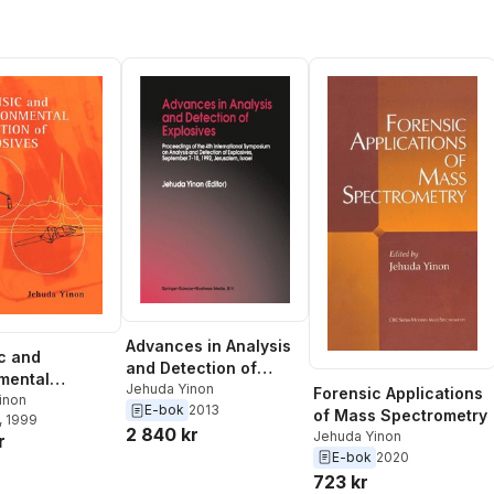
Advances in Analysis
c and
and Detection of
mental
Explosives
Jehuda Yinon
Forensic Applications
on of
inon
E-bok
2013
of Mass Spectrometry
, 1999
ves
2 840 kr
Jehuda Yinon
r
E-bok
2020
723 kr