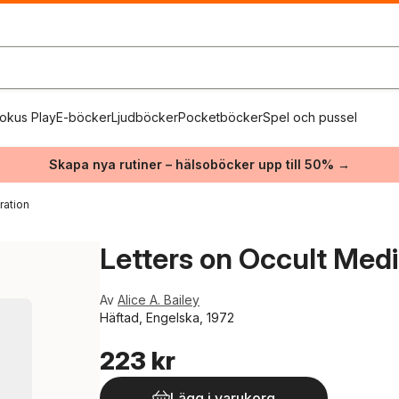
okus Play
E-böcker
Ljudböcker
Pocketböcker
Spel och pussel
Skapa nya rutiner – hälsoböcker upp till 50% →
ration
Letters on Occult Medi
Av
Alice A. Bailey
Häftad, Engelska, 1972
223 kr
Lägg i varukorg