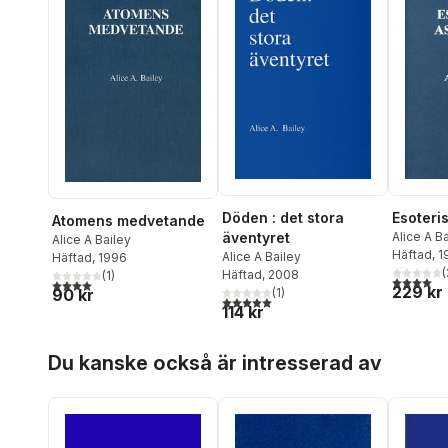
Döden : det stora
Esoteris
Atomens medvetande
äventyret
Alice A B
Alice A Bailey
Häftad
, 
Alice A Bailey
Häftad
, 1996
(
Häftad
, 2008
(
1
)
4,0
utav 5 
4,0
utav 5 stjärnor. Totalt antal röster:
229 kr
90 kr
(
1
)
5,0
utav 5 stjärnor. Totalt antal röster:
114 kr
Hoppa över listan
Du kanske också är intresserad av