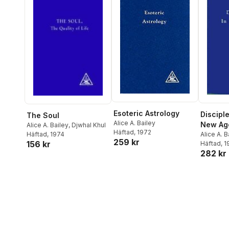
Esoteric Astrology
Disciple
The Soul
Alice A. Bailey
New Ag
Alice A. Bailey
,
Djwhal Khul
Häftad
, 1972
Häftad
, 1974
Alice A. B
259 kr
156 kr
Häftad
, 
282 kr