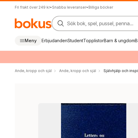
Fri frakt över 249 kr
•
Snabba leveranser
•
Billiga böcker
Sök bok, spel, pussel, penna...
Meny
Erbjudanden
Student
Topplistor
Barn & ungdom
B
Ande, kropp och själ
Ande, kropp och själ
Självhjälp och inspi