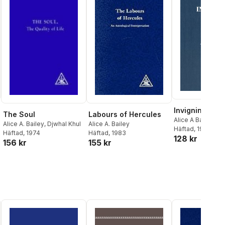
Invigning (2u)
The Soul
Labours of Hercules
Alice A Bailey
Alice A. Bailey
,
Djwhal Khul
Alice A. Bailey
Häftad
, 1993
Häftad
, 1974
Häftad
, 1983
128 kr
156 kr
155 kr
al röster: