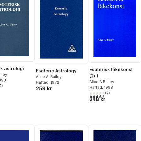
k astrologi
Esoterisk läkekonst
Esoteric Astrology
ailey
(2u)
Alice A. Bailey
1993
Alice A Bailey
Häftad
, 1972
2
)
Häftad
, 1998
259 kr
stjärnor. Totalt antal röster:
(
2
)
4,5
utav 5 stjärnor. Totalt ant
248 kr