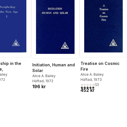
Treatise on Cosmic
ship in the
Initiation, Human and
Fire
e,
Solar
Alice A. Bailey
ailey
Alice A. Bailey
Häftad
, 1973
1972
Häftad
, 1972
(
2
)
196 kr
5,0
utav 5 stjärnor. Totalt ant
452 kr