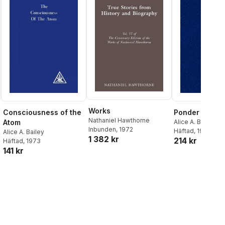
Works
Ponder on Thi
Consciousness of the
Nathaniel Hawthorne
Alice A. Bailey
,
Dj
Atom
Inbunden
, 1972
Häftad
, 1971
Alice A. Bailey
1 382 kr
214 kr
Häftad
, 1973
141 kr
al röster: