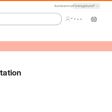
Kundservice
Företagskund?
tation