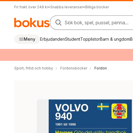
Fri frakt över 249 kr
•
Snabba leveranser
•
Billiga böcker
Sök bok, spel, pussel, penna...
Meny
Erbjudanden
Student
Topplistor
Barn & ungdom
B
Sport, fritid och hobby
Fordonsböcker
Fordon