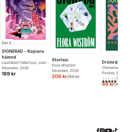
Del 2
SIGNERAD - Kopians
hämnd
Stortaxi
Drömräkning
IJustWantToBeCool
,
Joel
Flora Wiström
Chimamanda Ngoz
Adolphson
Inbunden
, 2026
,
Emil Ejdemo
Inbunden
, 2026
Pocket
, 2026
189 kr
Beer
,
Victor Beer
209 kr
259 kr
(
1
)
5,0
utav 5 stjärnor.
69 kr
99 kr