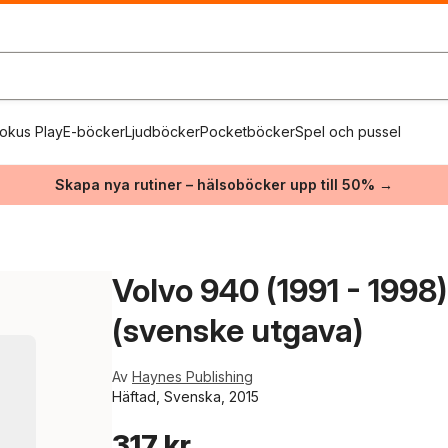
okus Play
E-böcker
Ljudböcker
Pocketböcker
Spel och pussel
Skapa nya rutiner – hälsoböcker upp till 50% →
Volvo 940 (1991 - 1998
(svenske utgava)
Av
Haynes Publishing
Häftad, Svenska, 2015
317 kr