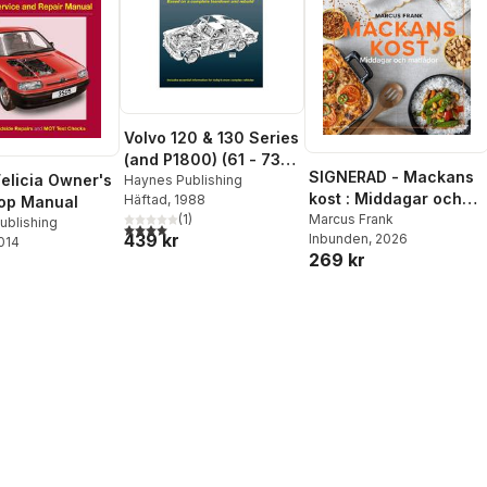
Volvo 120 & 130 Series
(and P1800) (61 - 73)
SIGNERAD - Mackans
elicia Owner's
Haynes Repair Manual
Haynes Publishing
kost : Middagar och
Häftad
, 1988
op Manual
matlådor
Marcus Frank
(
1
)
ublishing
4,0
utav 5 stjärnor. Totalt antal röster:
439 kr
Inbunden
, 2026
2014
269 kr