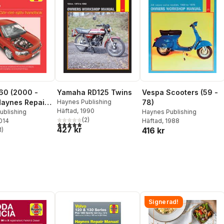
60 (2000 -
Yamaha RD125 Twins
Vespa Scooters (59 -
aynes Repair
Haynes Publishing
78)
Häftad
, 1990
 (svenske
ublishing
Haynes Publishing
(
2
)
2014
Häftad
, 1988
5,0
utav 5 stjärnor. Totalt antal röster:
427 kr
416 kr
1
)
stjärnor. Totalt antal röster:
Signerad!