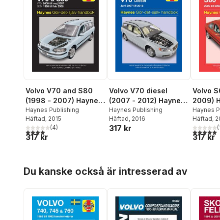
Volvo V70 and S80
Volvo V70 diesel
Volvo S
(1998 - 2007) Haynes
(2007 - 2012) Haynes
2009) H
Repair Manual
Haynes Publishing
Repair Manual
Haynes Publishing
Manual
Haynes P
Häftad
, 2015
Häftad
, 2016
Häftad
, 
(svenske utgava)
(svenske utgava)
utgava)
317 kr
(
4
)
(
4,0
utav 5 stjärnor. Totalt antal röster:
5,0
utav 5 
317 kr
317 kr
Hoppa över listan
Du kanske också är intresserad av