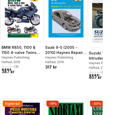
BMW R850, 1100 &
Saab 9-5 (2005 -
1150 4-valve Twins
2010) Haynes Repair
Suzuki VS140
(93 - 06) Haynes
Haynes Publishing
Manual (svenske
Haynes Publishing
Intruder / Bou
Häftad
, 2015
Häftad
, 2015
Repair Manual
utgava)
S83 Motorcyc
Haynes Publishi
317 kr
(
3
)
Häftad
, 2008
(1987-2007) S
3,7
utav 5 stjärnor. Totalt antal röster:
387 kr
(
4
)
Repair Manua
4,3
utav 5 stjärnor
407 kr
Signerad!
-19%
-30%