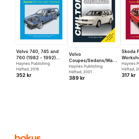
Volvo 740, 745 and
Skoda F
Volvo
760 (1982 - 1992)
Worksh
Coupes/Sedans/Wago
Haynes Repair Manual
Haynes Publishing
Haynes P
ns (90 - 98) (Chilton)
Haynes Publishing
Häftad
, 2016
Häftad
, 
(svenske utgava)
Häftad
, 2001
352 kr
317 kr
389 kr