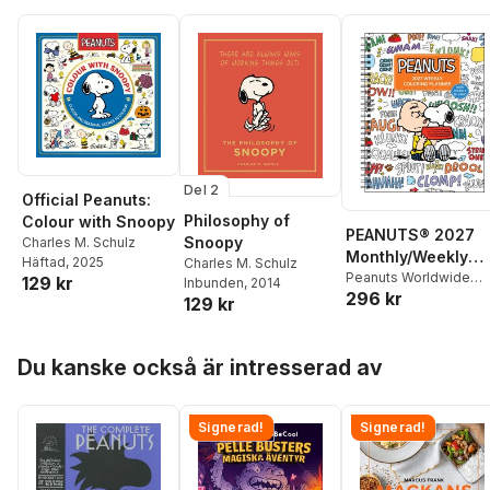
Del 2
Official Peanuts:
Philosophy of
Colour with Snoopy
PEANUTS® 2027
Snoopy
Charles M. Schulz
Monthly/Weekly
Häftad
, 2025
Charles M. Schulz
Coloring Calendar
Peanuts Worldwide
129 kr
Inbunden
, 2014
296 kr
LLC
,
Charles M. Schul
with Stickers to
129 kr
Color
Hoppa över listan
Du kanske också är intresserad av
Signerad!
Signerad!