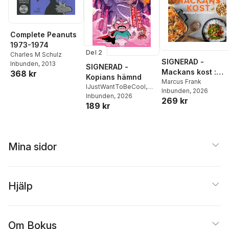
Complete Peanuts
1973-1974
Del 2
Charles M Schulz
SIGNERAD -
Inbunden
, 2013
SIGNERAD -
Mackans kost :
368 kr
Kopians hämnd
Middagar och
Marcus Frank
IJustWantToBeCool
,
Inbunden
, 2026
matlådor
Joel Adolphson
Inbunden
, 2026
,
Emil
269 kr
189 kr
Ejdemo Beer
,
Victor
Beer
Mina sidor
Hjälp
Om Bokus