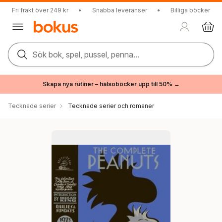
Fri frakt över 249 kr
•
Snabba leveranser
•
Billiga böcker
Sök bok, spel, pussel, penna...
Skapa nya rutiner – hälsoböcker upp till 50% →
Tecknade serier
Tecknade serier och romaner