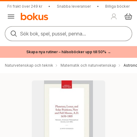
Fri frakt över 249 kr
•
Snabba leveranser
•
Billiga böcker
Sök bok, spel, pussel, penna...
Skapa nya rutiner – hälsoböcker upp till 50% →
Naturvetenskap och teknik
Matematik och naturvetenskap
Astron