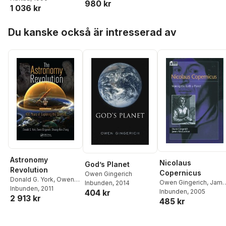
980 kr
1 036 kr
Hoppa över listan
Du kanske också är intresserad av
Astronomy
Nicolaus
God’s Planet
Revolution
Copernicus
Owen Gingerich
Donald G. York
,
Owen
Owen Gingerich
,
Jame
Inbunden
, 2014
Gingerich
Inbunden
, 2011
,
Shuang-Nan
404 kr
MacLachlan
Inbunden
, 2005
2 913 kr
Zhang
485 kr