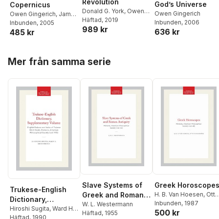
Revolution
God’s Universe
Copernicus
Donald G. York
,
Owen
Owen Gingerich
Owen Gingerich
,
James
Gingerich
Häftad
, 2019
,
Shuang-Nan
Inbunden
, 2006
MacLachlan
Inbunden
, 2005
989 kr
Zhang
636 kr
485 kr
Hoppa över listan
Mer från samma serie
Slave Systems of
Greek Horoscope
Trukese-English
Greek and Roman
H. B. Van Hoesen
,
Otto
Dictionary,
Neugebauer
Inbunden
, 1987
Antiquity
W. L. Westermann
Supplementary
Hiroshi Sugita
,
Ward H.
500 kr
Häftad
, 1955
Goodenough
Häftad
, 1990
Volume