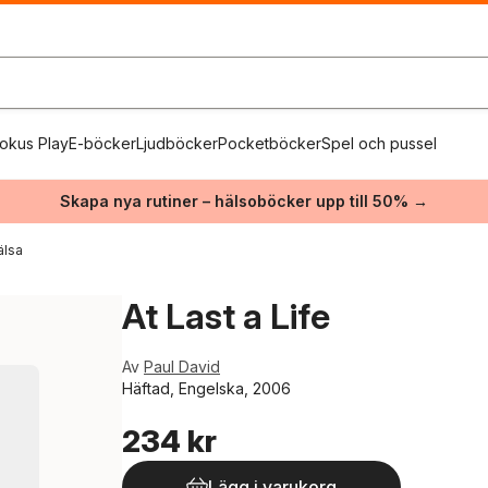
okus Play
E-böcker
Ljudböcker
Pocketböcker
Spel och pussel
Skapa nya rutiner – hälsoböcker upp till 50% →
älsa
At Last a Life
Av
Paul David
Häftad, Engelska, 2006
234 kr
Lägg i varukorg