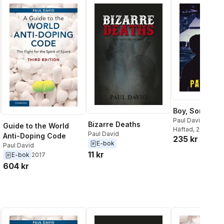
Boy, Son
Paul David
Bizarre Deaths
Guide to the World
Häftad
, 2022
Paul David
Anti-Doping Code
235 kr
E-bok
Paul David
11 kr
E-bok
2017
604 kr