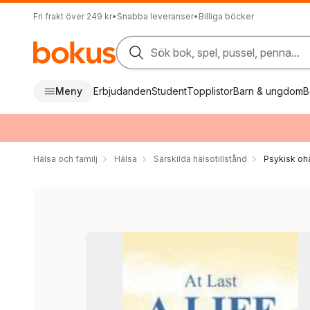
Fri frakt över 249 kr
•
Snabba leveranser
•
Billiga böcker
Sök bok, spel, pussel, penna...
Meny
Erbjudanden
Student
Topplistor
Barn & ungdom
B
Hälsa och familj
Hälsa
Särskilda hälsotillstånd
Psykisk oh