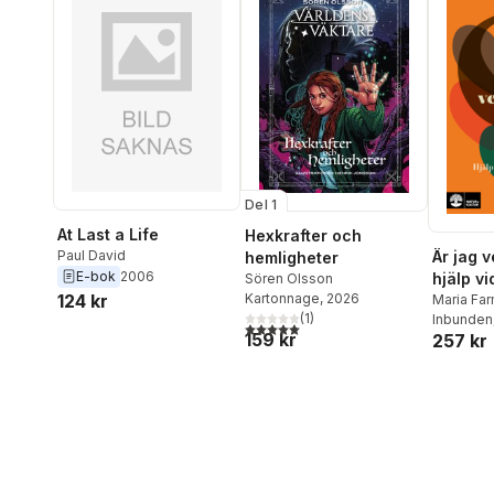
Del 1
At Last a Life
Hexkrafter och
Paul David
Är jag v
hemligheter
E-bok
2006
hjälp vid
Sören Olsson
124 kr
Kartonnage
, 2026
relation
Maria Fa
(
1
)
Inbunden
5,0
utav 5 stjärnor. Totalt antal röster:
159 kr
257 kr