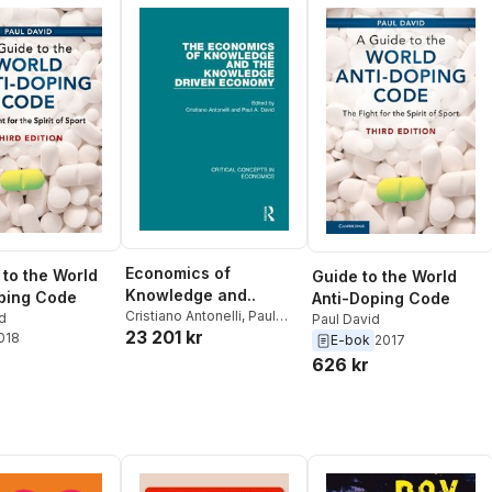
Economics of
 to the World
Guide to the World
Knowledge and..
ping Code
Anti-Doping Code
Cristiano Antonelli
,
Paul
d
Paul David
23 201 kr
David
2018
E-bok
2017
626 kr