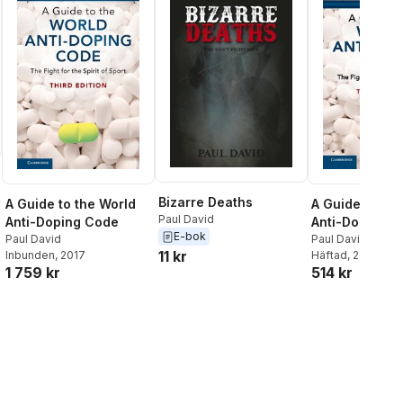
Bizarre Deaths
A Guide to the
A Guide to the World
Paul David
Anti-Doping 
Anti-Doping Code
E-bok
Paul David
Paul David
11 kr
Häftad
, 2018
Inbunden
, 2017
514 kr
1 759 kr