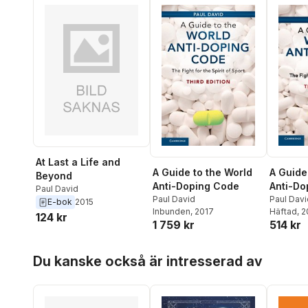
At Last a Life and
A Guide
A Guide to the World
Beyond
Anti-Do
Anti-Doping Code
Paul David
Paul Davi
Paul David
E-bok
2015
Häftad
, 
Inbunden
, 2017
124 kr
514 kr
1 759 kr
Hoppa över listan
Du kanske också är intresserad av