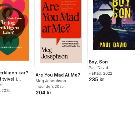
Boy, Son
Paul David
erkligen kär? :
Häftad
, 2022
Are You Mad At Me?
 tvivel i
235 kr
Meg Josephson
er
rm
Inbunden
, 2025
, 2025
204 kr