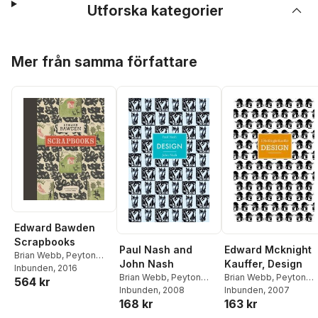
Utforska kategorier
Hoppa över listan
Mer från samma författare
Edward Bawden
Scrapbooks
Paul Nash and
Edward Mcknight
Brian Webb
,
Peyton
John Nash
Kauffer, Design
Skipwith
Inbunden
, 2016
Brian Webb
,
Peyton
Brian Webb
,
Peyton
564 kr
Skipwith
Inbunden
, 2008
Skipwith
Inbunden
, 2007
168 kr
163 kr