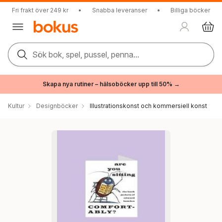
Fri frakt över 249 kr
•
Snabba leveranser
•
Billiga böcker
Sök bok, spel, pussel, penna...
Skapa nya rutiner – hälsoböcker upp till 50% →
Kultur
Designböcker
Illustrationskonst och kommersiell konst