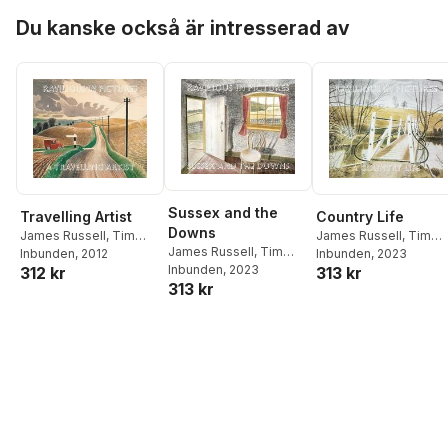
Hoppa över listan
Du kanske också är intresserad av
Sussex and the
Travelling Artist
Country Life
Downs
James Russell
,
Tim
James Russell
,
Tim
James Russell
,
Tim
Mainstone
Inbunden
, 2012
,
Tim
Mainstone
Inbunden
, 2023
Mainstone
Inbunden
, 2023
312 kr
313 kr
Mainstone
313 kr