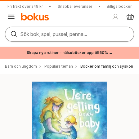
Fri frakt över 249 kr
•
Snabba leveranser
•
Billiga böcker
Sök bok, spel, pussel, penna...
Skapa nya rutiner – hälsoböcker upp till 50% →
Barn och ungdom
Populära teman
Böcker om familj och syskon