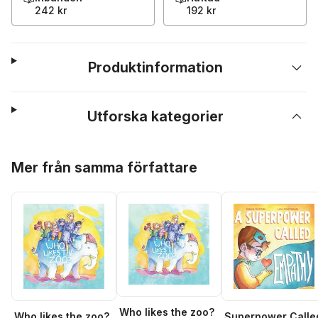
242 kr
192 kr
Produktinformation
Utforska kategorier
Hoppa över listan
Mer från samma författare
Who likes the zoo?
Who likes the zoo?
Superpower Calle