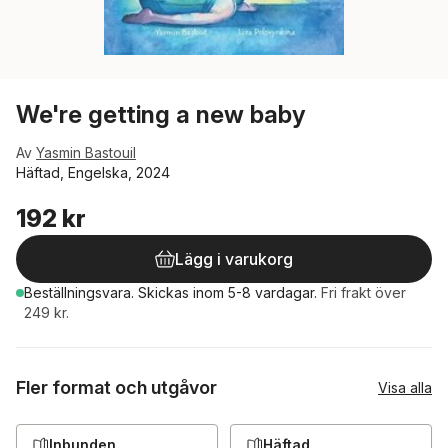
We're getting a new baby
Av
Yasmin Bastouil
Häftad, Engelska, 2024
192 kr
Lägg i varukorg
Beställningsvara.
Skickas
inom 5-8 vardagar
.
Fri frakt över
249 kr.
Fler format och utgåvor
Visa alla
Inbunden
Häftad