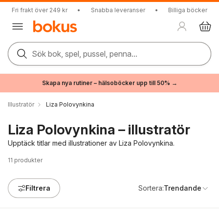
Fri frakt över 249 kr
•
Snabba leveranser
•
Billiga böcker
Sök bok, spel, pussel, penna...
Skapa nya rutiner – hälsoböcker upp till 50% →
Illustratör
Liza Polovynkina
Liza Polovynkina – illustratör
Upptäck titlar med illustrationer av Liza Polovynkina.
11
produkter
Filtrera
Sortera:
Trendande