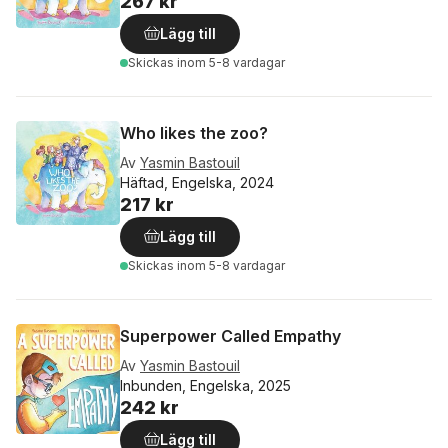
267 kr
Lägg till
Skickas
inom 5-8 vardagar
Who likes the zoo?
Av
Yasmin Bastouil
Häftad, Engelska, 2024
217 kr
Lägg till
Skickas
inom 5-8 vardagar
Superpower Called Empathy
Av
Yasmin Bastouil
Inbunden, Engelska, 2025
242 kr
Lägg till