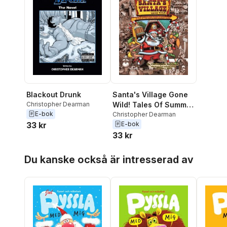
Blackout Drunk
Santa's Village Gone
Christopher Dearman
Wild! Tales Of Summer
E-bok
Fun, Hijinx &
Christopher Dearman
33 kr
E-bok
Debauchery As Told
33 kr
By The People Who
Worked There
Hoppa över listan
Du kanske också är intresserad av