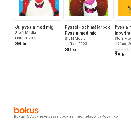
Julpyssla med mig
Pyssla 
Pyssel- och målarbok
Stefil Media
labyrint
Pyssla med mig
Häftad
, 2023
Stefil Me
Stefil Media
36 kr
Häftad
, 
Häftad
, 2023
36 kr
(
1,0
utav 5 
25 kr
Bokus
@
Cookies
Anpassa cookies
Integritetspolicy
Köpvillkor