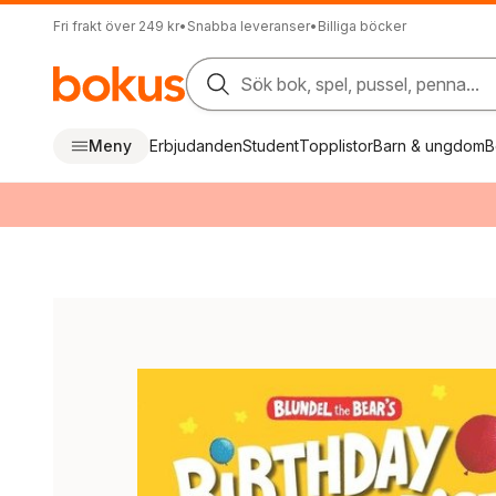
Fri frakt över 249 kr
•
Snabba leveranser
•
Billiga böcker
Sök bok, spel, pussel, penna...
Meny
Erbjudanden
Student
Topplistor
Barn & ungdom
B