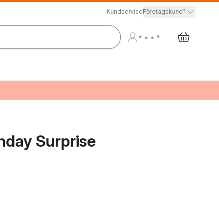
Kundservice
Företagskund?
thday Surprise