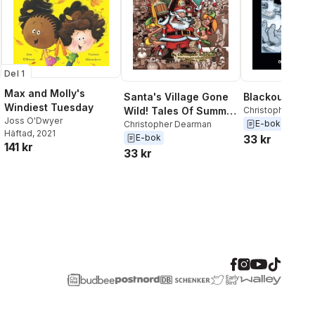
Del 1
Max and Molly's
Santa's Village Gone
Blackout Drun
Windiest Tuesday
Wild! Tales Of Summer
Christopher Dea
Joss O'Dwyer
E-bok
Fun, Hijinx &
Christopher Dearman
Häftad
, 2021
E-bok
33 kr
Debauchery As Told
141 kr
33 kr
By The People Who
Worked There