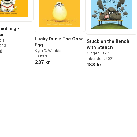
med mig -
er
Lucky Duck: The Good
dia
Stuck on the Bench
Egg
2023
with Stench
Kym D. Wimbis
1
)
Ginger Dakin
stjärnor. Totalt antal röster:
Häftad
Inbunden
, 2021
237 kr
188 kr