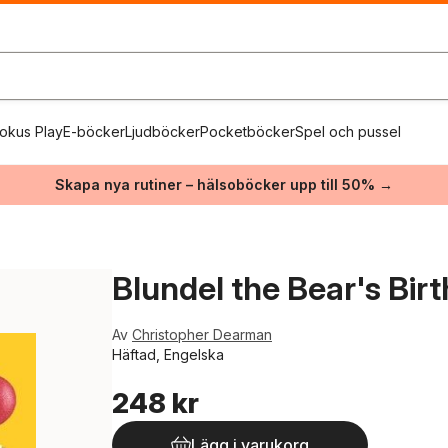
okus Play
E-böcker
Ljudböcker
Pocketböcker
Spel och pussel
Skapa nya rutiner – hälsoböcker upp till 50% →
Blundel the Bear's Bir
Av
Christopher Dearman
Häftad, Engelska
248 kr
Lägg i varukorg