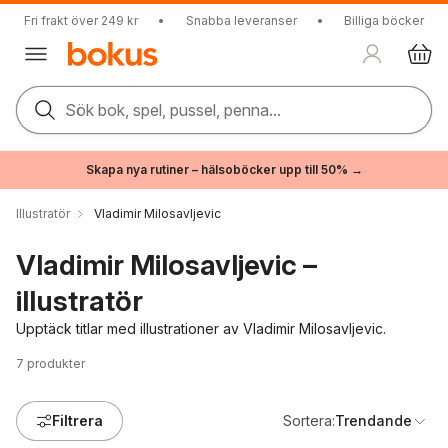
Fri frakt över 249 kr
•
Snabba leveranser
•
Billiga böcker
Sök bok, spel, pussel, penna...
Skapa nya rutiner – hälsoböcker upp till 50% →
Illustratör
Vladimir Milosavljevic
Vladimir Milosavljevic –
illustratör
Upptäck titlar med illustrationer av Vladimir Milosavljevic.
7
produkter
Filtrera
Sortera:
Trendande