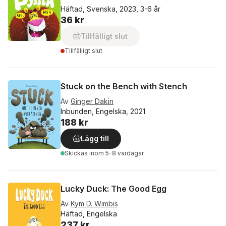
Häftad, Svenska, 2023, 3-6 år
36 kr
Tillfälligt slut
Tillfälligt slut
Stuck on the Bench with Stench
Av
Ginger Dakin
Inbunden, Engelska, 2021
188 kr
Lägg till
Skickas
inom 5-8 vardagar
Lucky Duck: The Good Egg
Av
Kym D. Wimbis
Häftad, Engelska
237 kr