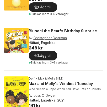
Lägg till
Skickas
inom 3-6 vardagar
Blundel the Bear's Birthday Surprise
Av
Christopher Dearman
Häftad, Engelska
248 kr
Lägg till
Skickas
inom 3-6 vardagar
Del 1 - Max & Molly S.E.E.
Max and Molly's Windiest Tuesday
Who Needs a Cape When You Have Lots of Carrots
Av
Joss O'Dwyer
Häftad, Engelska, 2021
141 kr