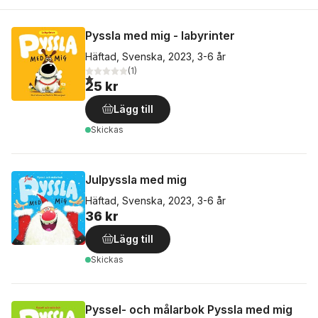
Pyssla med mig - labyrinter
Häftad, Svenska, 2023, 3-6 år
(
1
)
1,0
utav 5 stjärnor. Totalt antal röster:
25 kr
Lägg till
Skickas
Julpyssla med mig
Häftad, Svenska, 2023, 3-6 år
36 kr
Lägg till
Skickas
Pyssel- och målarbok Pyssla med mig