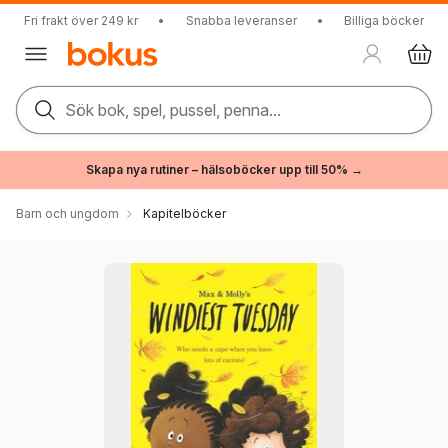
Fri frakt över 249 kr
•
Snabba leveranser
•
Billiga böcker
Sök bok, spel, pussel, penna...
Skapa nya rutiner – hälsoböcker upp till 50% →
Barn och ungdom
Kapitelböcker