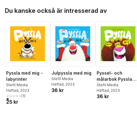
Hoppa över listan
Du kanske också är intresserad av
Pyssla med mig -
Julpyssla med mig
Pyssel- och
labyrinter
Stefil Media
målarbok Pyssla
Häftad
, 2023
Stefil Media
med mig
Stefil Media
36 kr
Häftad
, 2023
Häftad
, 2023
36 kr
(
1
)
1,0
utav 5 stjärnor. Totalt antal röster:
25 kr