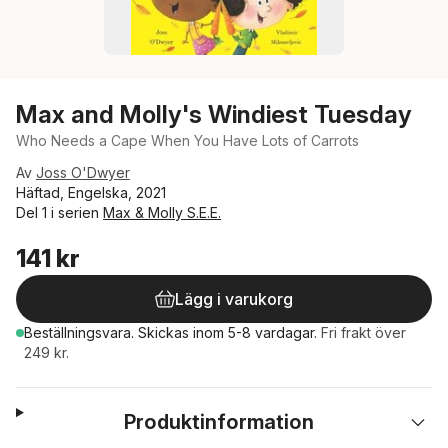
Max and Molly's Windiest Tuesday
Who Needs a Cape When You Have Lots of Carrots
Av
Joss O'Dwyer
Häftad, Engelska, 2021
Del 1 i serien
Max & Molly S.E.E.
141 kr
Lägg i varukorg
Beställningsvara.
Skickas
inom 5-8 vardagar
.
Fri frakt över
249 kr.
Produktinformation