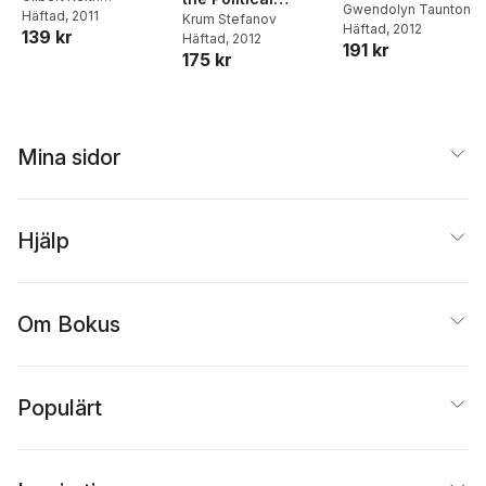
Gwendolyn Taunton
Chesterton
Häftad
, 2011
Economy of Quality
Krum Stefanov
Häftad
, 2012
139 kr
Häftad
, 2012
191 kr
175 kr
Mina sidor
Hjälp
Om Bokus
Populärt