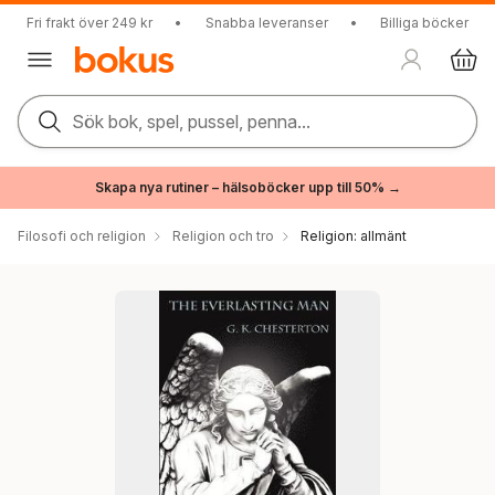
Fri frakt över 249 kr
•
Snabba leveranser
•
Billiga böcker
Sök bok, spel, pussel, penna...
Skapa nya rutiner – hälsoböcker upp till 50% →
Filosofi och religion
Religion och tro
Religion: allmänt