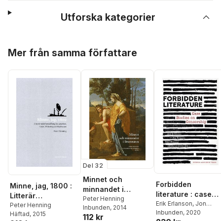
Utforska kategorier
Hoppa över listan
Mer från samma författare
Del 32
Minnet och
Forbidden
Minne, jag, 1800 :
minnandet i
literature : case
Litterär
litteraturen
Peter Henning
studies on
Erik Erlanson
,
Jon
självframställning
Peter Henning
Inbunden
, 2014
Helgason
Inbunden
, 2020
,
Peter
censorship
Häftad
, 2015
hos Atterbom,
112 kr