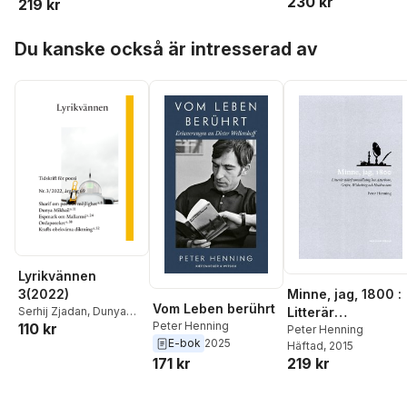
230 kr
Henning
,
Linnéa
219 kr
Geijer, Widerb
Lindsköld
Hoppa över listan
Du kanske också är intresserad av
Lyrikvännen
Minne, jag, 1800 :
3(2022)
Vom Leben berührt
Litterär
Serhij Zjadan
,
Dunya
Peter Henning
110 kr
Mikhail
,
Kateryna
självframställning
Peter Henning
E-bok
2025
Kalytko
,
Ida Brytnér
,
Häftad
, 2015
hos Atterbom,
Filip Lindberg
,
Ljubov
219 kr
171 kr
Geijer, Widerb
Jakymtjuk
,
Johannes
Göransson
,
Gloria