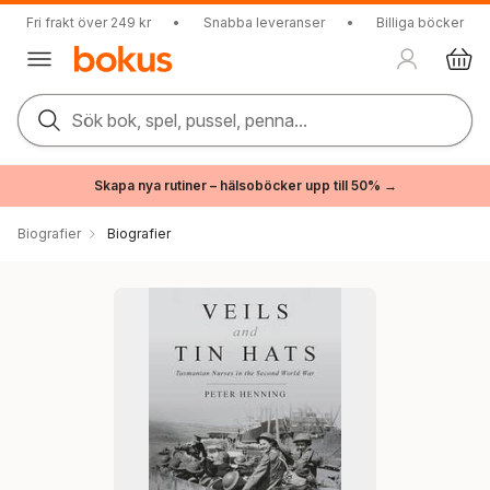
Fri frakt över 249 kr
•
Snabba leveranser
•
Billiga böcker
Sök bok, spel, pussel, penna...
Skapa nya rutiner – hälsoböcker upp till 50% →
Biografier
Biografier