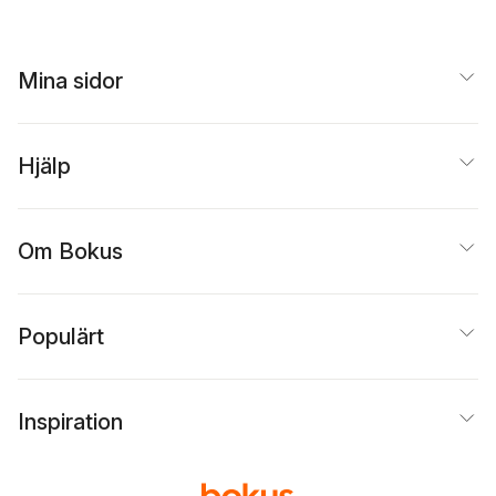
Kisekka-Ndawula
,
Solmaz Sharif
,
Kjell
Espmark
,
Jesper
Olsson
,
Peter Henning
Mina sidor
Hjälp
Om Bokus
Populärt
Inspiration