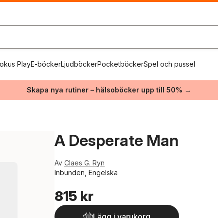
okus Play
E-böcker
Ljudböcker
Pocketböcker
Spel och pussel
Skapa nya rutiner – hälsoböcker upp till 50% →
A Desperate Man
Av
Claes G. Ryn
Inbunden, Engelska
815 kr
Lägg i varukorg