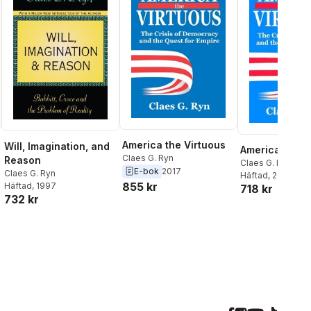
America the Virtuous
Will, Imagination, and
America the V
Claes G. Ryn
Reason
Claes G. Ryn
E-bok
2017
Claes G. Ryn
Häftad
, 2010
855 kr
Häftad
, 1997
718 kr
732 kr