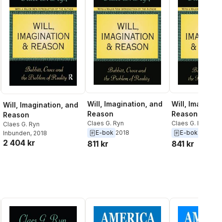
Will, Imagination, and
Will, Imaginat
Will, Imagination, and
Reason
Reason
Reason
Claes G. Ryn
Claes G. Ryn
Claes G. Ryn
E-bok
2018
E-bok
2018
Inbunden
, 2018
2 404 kr
811 kr
841 kr