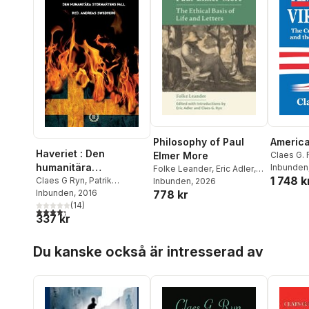
America
Philosophy of Paul
Haveriet : Den
Claes G. 
Elmer More
humanitära
Inbunden
Folke Leander
,
Eric Adler
,
1 748 k
stormaktens fall
Claes G Ryn
,
Patrik
Claes G. Ryn
Inbunden
, 2026
Magnusson
Inbunden
, 2016
,
Marika
778 kr
Formgren
(
14
,
Anna Lindén
)
,
4,3
utav 5 stjärnor. Totalt antal röster:
337 kr
Tanja Bergkvist
,
Inger
Enkvist
,
Ilan Sadé
,
Mons
Hoppa över listan
Krabbe
,
Dick Erixon
,
Rolf K
Du kanske också är intresserad av
Nilsson
,
Henrik
Alexandersson
,
Peter
Stilbs
,
Stig-Björn
Ljunggren
,
Jan-Erik
Gustafsson
,
Anders