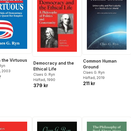
 the Virtuous
Common Human
Democracy and the
Ryn
Ground
Ethical Life
, 2003
Claes G. Ryn
Claes G. Ryn
r
Häftad
, 2019
Häftad
, 1990
211 kr
379 kr