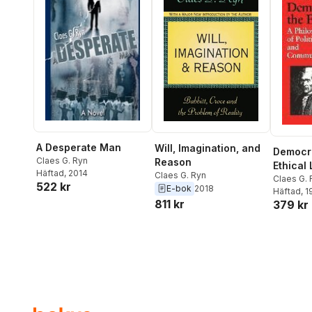
Edwardsson
,
Karl Gustel
Wärnberg
,
Jan Tullberg
,
Henrik L Barvå
,
Gunnar
Sandelin
A Desperate Man
Will, Imagination, and
Democr
Claes G. Ryn
Reason
Ethical 
Häftad
, 2014
Claes G. Ryn
Claes G. 
522 kr
E-bok
2018
Häftad
, 
811 kr
379 kr