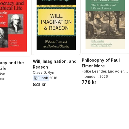
Philosophy of Paul
Will, Imagination, and
acy and the
Elmer More
Reason
Life
Folke Leander
,
Eric Adler
,
Claes G. Ryn
Ryn
Claes G. Ryn
Inbunden
, 2026
E-bok
2018
1990
778 kr
841 kr