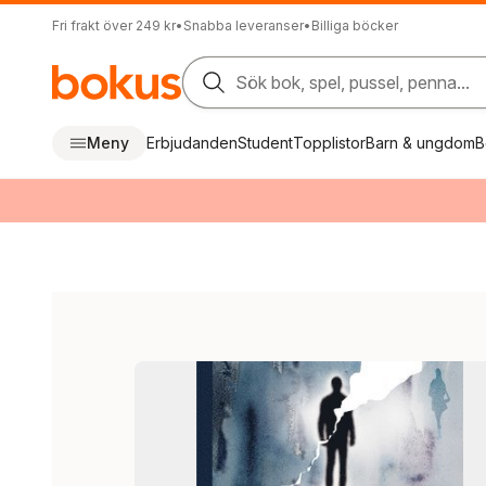
Fri frakt över 249 kr
•
Snabba leveranser
•
Billiga böcker
Sök bok, spel, pussel, penna...
Meny
Erbjudanden
Student
Topplistor
Barn & ungdom
B