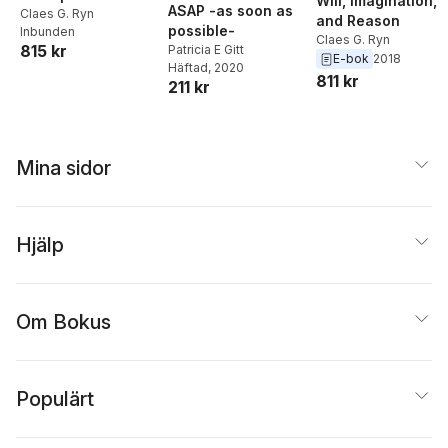
Will, Imagination,
ASAP -as soon as
Claes G. Ryn
and Reason
possible-
Inbunden
Claes G. Ryn
815 kr
Patricia E Gitt
E-bok
2018
Häftad
, 2020
811 kr
211 kr
Mina sidor
Hjälp
Om Bokus
Populärt