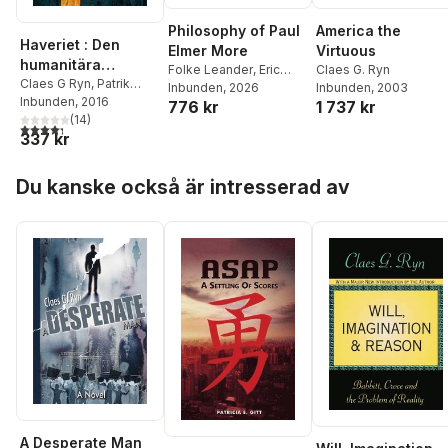
America the
Philosophy of Paul
Haveriet : Den
Virtuous
Elmer More
humanitära
Claes G. Ryn
Folke Leander
,
Eric
stormaktens fall
Claes G Ryn
,
Patrik
Inbunden
, 2003
Adler
Inbunden
,
Claes G. Ryn
, 2026
Magnusson
Inbunden
, 2016
,
Marika
1 737 kr
776 kr
Formgren
(
14
,
Anna Lindén
)
,
4,3
utav 5 stjärnor. Totalt antal röster:
337 kr
Tanja Bergkvist
,
Inger
Enkvist
,
Ilan Sadé
,
Hoppa över listan
Mons Krabbe
,
Dick
Du kanske också är intresserad av
Erixon
,
Rolf K Nilsson
,
Henrik Alexandersson
,
Peter Stilbs
,
Stig-Björn
Ljunggren
,
Jan-Erik
Gustafsson
,
Anders
Edwardsson
,
Karl
Gustel Wärnberg
,
Jan
Tullberg
,
Henrik L
Barvå
,
Gunnar Sandelin
A Desperate Man