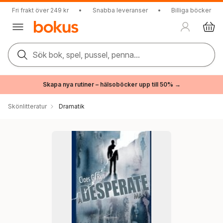
Fri frakt över 249 kr
•
Snabba leveranser
•
Billiga böcker
Sök bok, spel, pussel, penna...
Skapa nya rutiner – hälsoböcker upp till 50% →
Skönlitteratur
Dramatik