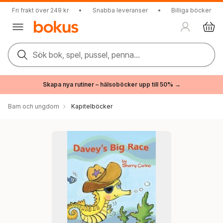
Fri frakt över 249 kr
•
Snabba leveranser
•
Billiga böcker
Sök bok, spel, pussel, penna...
Skapa nya rutiner – hälsoböcker upp till 50% →
Barn och ungdom
Kapitelböcker