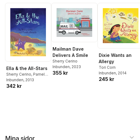
Mailman Dave
Dixie Wants an
Delivers A Smile
Allergy
Sherry Cerino
Inbunden
, 2023
Tori Corn
Ella & the All-Stars
355 kr
Inbunden
, 2014
Sherry Cerino
,
Pamela
245 kr
Clemente
Inbunden
, 2013
342 kr
Mina sidor