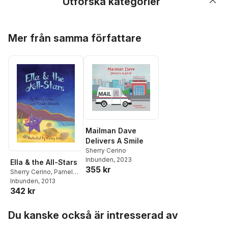
Utforska kategorier
Hoppa över listan
Mer från samma författare
Mailman Dave
Delivers A Smile
Sherry Cerino
Inbunden
, 2023
Ella & the All-Stars
355 kr
Sherry Cerino
,
Pamela
Clemente
Inbunden
, 2013
342 kr
Hoppa över listan
Du kanske också är intresserad av