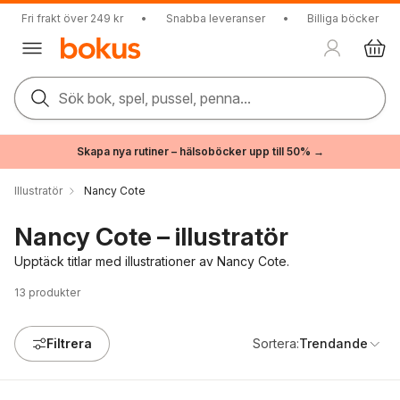
Fri frakt över 249 kr
•
Snabba leveranser
•
Billiga böcker
Sök bok, spel, pussel, penna...
Skapa nya rutiner – hälsoböcker upp till 50% →
Illustratör
Nancy Cote
Nancy Cote – illustratör
Upptäck titlar med illustrationer av Nancy Cote.
13
produkter
Filtrera
Sortera:
Trendande