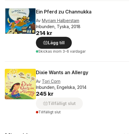
Ein Pferd zu Channukka
Av
Myriam Halberstam
Inbunden, Tyska, 2018
214 kr
Lägg till
Skickas
inom 3-6 vardagar
Dixie Wants an Allergy
Av
Tori Corn
Inbunden, Engelska, 2014
245 kr
Tillfälligt slut
Tillfälligt slut