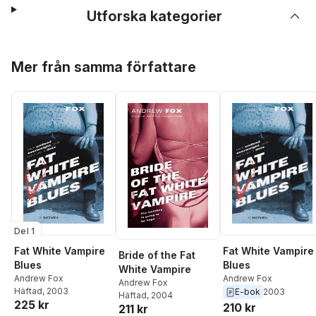
Utforska kategorier
Hoppa över listan
Mer från samma författare
Del 1
Fat White Vampire
Fat White Vampire
Bride of the Fat
Blues
Blues
White Vampire
Andrew Fox
Andrew Fox
Andrew Fox
Häftad
, 2003
E-bok
2003
Häftad
, 2004
225 kr
210 kr
211 kr