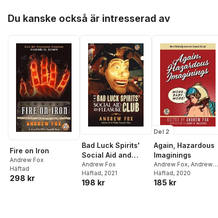
Hoppa över listan
Du kanske också är intresserad av
Del 2
Bad Luck Spirits'
Again, Hazardous
Fire on Iron
Social Aid and
Imaginings
Andrew Fox
Pleasure Club
Andrew Fox
Andrew Fox
,
Andrew
Häftad
Häftad
, 2021
Fox
Häftad
, 2020
298 kr
198 kr
185 kr