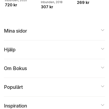
W Hutton
Inbunden
,
, 2020
Robert J
269 kr
W. Hutton
Inbunden
, 2018
,
W. Neil
720 kr
Nicholls
307 kr
Adger
,
Susan E.
Hanson
,
Md. Munsur
Rahman
,
Mashfiqus
Salehin
Mina sidor
Hjälp
Om Bokus
Populärt
Inspiration