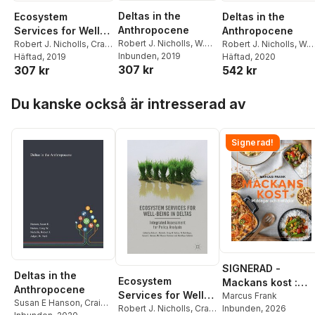
Deltas in the
Ecosystem
Deltas in the
Anthropocene
Services for Well-
Anthropocene
Robert J. Nicholls
,
W.
Being in Deltas
Robert J. Nicholls
,
Craig
Robert J. Nicholls
,
W.
Neil Adger
Inbunden
, 2019
,
Craig W.
W. Hutton
Häftad
, 2019
,
W. Neil
Neil Adger
Häftad
, 2020
,
Craig W.
307 kr
307 kr
542 kr
Hutton
,
Susan E.
Adger
,
Susan E.
Hutton
,
Susan E.
Hanson
Hanson
,
Md. Munsur
Hanson
Hoppa över listan
Rahman
,
Mashfiqus
Du kanske också är intresserad av
Salehin
Signerad!
SIGNERAD -
Deltas in the
Ecosystem
Mackans kost :
Anthropocene
Services for Well-
Middagar och
Marcus Frank
Susan E Hanson
,
Craig
Inbunden
, 2026
Being in Deltas
Robert J. Nicholls
,
Craig
matlådor