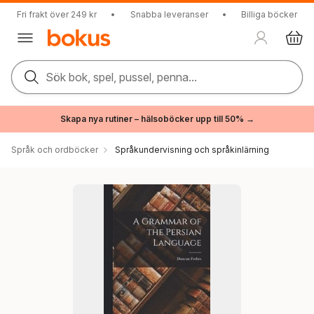
Fri frakt över 249 kr
•
Snabba leveranser
•
Billiga böcker
Sök bok, spel, pussel, penna...
Skapa nya rutiner – hälsoböcker upp till 50% →
Språk och ordböcker
Språkundervisning och språkinlärning