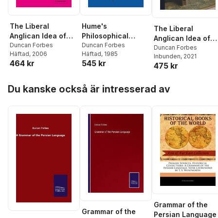
The Liberal
Hume's
The Liberal
Anglican Idea of
Philosophical
Anglican Idea of
History
Duncan Forbes
Politics
Duncan Forbes
History
Duncan Forbes
Häftad
, 2006
Häftad
, 1985
Inbunden
, 2021
464 kr
545 kr
475 kr
Hoppa över listan
Du kanske också är intresserad av
Grammar of the
Grammar of the
Persian Language