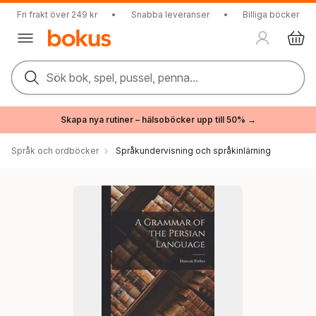
Fri frakt över 249 kr
•
Snabba leveranser
•
Billiga böcker
Sök bok, spel, pussel, penna...
Skapa nya rutiner – hälsoböcker upp till 50% →
Språk och ordböcker
Språkundervisning och språkinlärning