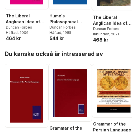
The Liberal
Hume's
The Liberal
Anglican Idea of
Philosophical
Anglican Idea of
History
Duncan Forbes
Politics
Duncan Forbes
History
Duncan Forbes
Häftad
, 2006
Häftad
, 1985
Inbunden
, 2021
464 kr
544 kr
468 kr
Hoppa över listan
Du kanske också är intresserad av
Grammar of the
Grammar of the
Persian Language