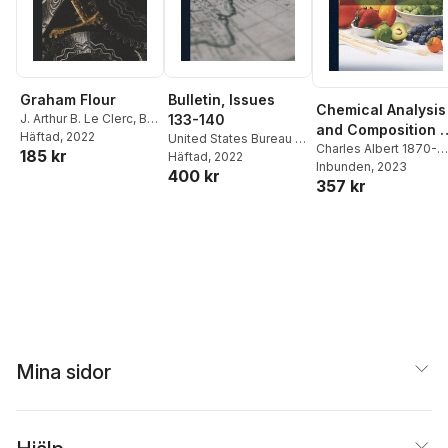
Graham Flour
Bulletin, Issues
Chemical Analysis
J. Arthur B. Le Clerc
,
B.
133-140
and Composition o
R. (Benjamin R. ).
Häftad
, 2022
United States Bureau of
American Honeys;
Charles Albert 1870-
185 kr
Jacobs
,
United States
Chemistry
Häftad
, 2022
1947 Browne
Inbunden
, 2023
,
W. J.
Volume no.110
Bureau of Chemistry
400 kr
357 kr
(William J. ). Microsco
Young
,
United States
Bureau of Chemistry
Mina sidor