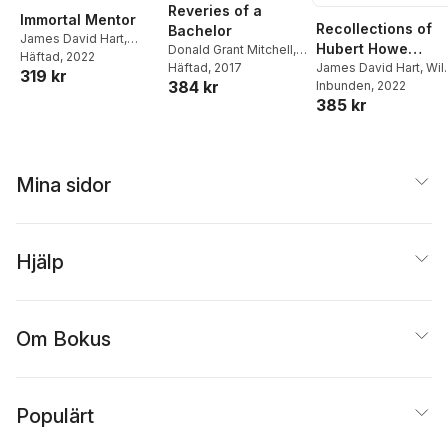
Reveries of a
Immortal Mentor
Recollections of
Bachelor
James David Hart
,
Hubert Howe
Donald Grant Mitchell
,
Benjamin Franklin
Häftad
, 2022
,
Luigi
James David Hart
Häftad
, 2017
Bancroft and the
James David Hart
,
Wil
319 kr
Cornaro
384 kr
K Baum
Inbunden
,
Margaret
, 2022
Bancroft Family
385 kr
Wood Ive Bancroft
Mina sidor
Hjälp
Om Bokus
Populärt