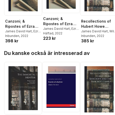
Canzoni; &
Canzoni; &
Recollections of
Ripostes of Ezra
Ripostes of Ezra
Hubert Howe
Pound
James David Hart
,
Ezra
Pound
James David Hart
,
Ezra
Bancroft and the
James David Hart
,
Wil
Pound
Häftad
,
, 2022
T E 1883-1917
Pound
Inbunden
,
T E 1883-1917
, 2022
K Baum
Inbunden
,
Margaret
, 2022
Bancroft Family
223 kr
Hulme
398 kr
385 kr
Hulme
Wood Ive Bancroft
Hoppa över listan
Du kanske också är intresserad av