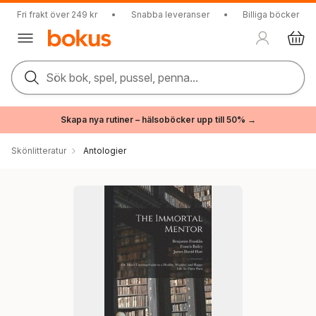
Fri frakt över 249 kr
•
Snabba leveranser
•
Billiga böcker
Sök bok, spel, pussel, penna...
Skapa nya rutiner – hälsoböcker upp till 50% →
Skönlitteratur
Antologier