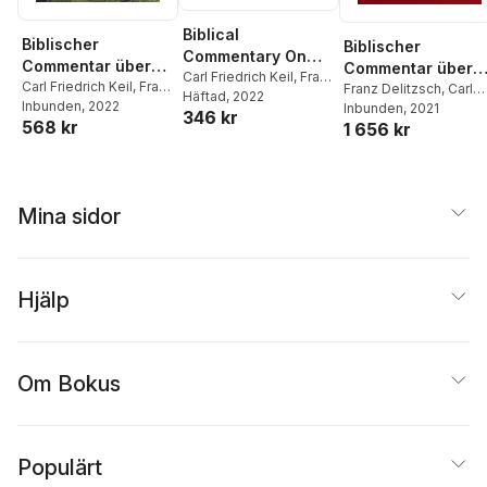
Biblical
Biblischer
Biblischer
Commentary On
Commentar über
Commentar über
The Old Testament;
Carl Friedrich Keil
,
Franz
das alte Testament.
Carl Friedrich Keil
,
Franz
das Alte Testamen
Franz Delitzsch
,
Carl
Delitzsch
Häftad
, 2022
Volume 1
Delitzsch
Inbunden
, 2022
Friedrich Keil
Inbunden
, 2021
Vierter Theil
346 kr
568 kr
1 656 kr
Mina sidor
Hjälp
Om Bokus
Populärt