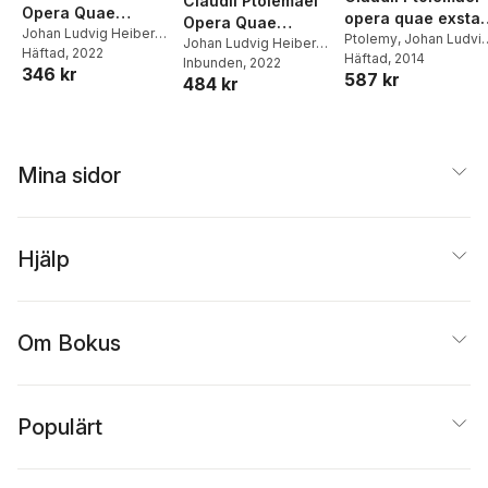
Claudii Ptolemaei
Opera Quae
opera quae exstan
Opera Quae
Exstant Omnia;
Johan Ludvig Heiberg
,
omnia
Ptolemy
,
Johan Ludvi
Exstant Omnia,
Johan Ludvig Heiberg
,
Ptolemy
Häftad
, 2022
,
Franz Boll
Volume 2
Heiberg
Häftad
, 2014
Franz Boll
Inbunden
, 2022
,
Franz
Volume 1, part 1
346 kr
587 kr
484 kr
Ptolemy
Mina sidor
Hjälp
Om Bokus
Populärt