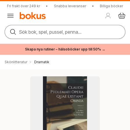
Fri frakt över 249 kr
•
Snabba leveranser
•
Billiga böcker
Sök bok, spel, pussel, penna...
Skapa nya rutiner – hälsoböcker upp till 50% →
Skönlitteratur
Dramatik