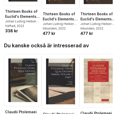
Thirteen Books of
Thirteen Books of
Thirteen Books of
Euclid's Elements;
Euclid's Elements;
Euclid's Elements;
Volume 1
Johan Ludvig Heiberg
,
Volume 1
Johan Ludvig Heiberg
,
Volume 2
Johan Ludvig Heiberg
Thomas Little Heath
Häftad
, 2022
,
Thomas Little Heath
Inbunden
, 2022
,
Thomas Little Heath
Inbunden
, 2022
,
338 kr
Thomas Little Euclid
477 kr
477 kr
Thomas Little Euclid
Thomas Little Euclid
Hoppa över listan
Du kanske också är intresserad av
Claudii Ptolemaei
Claudii Ptolemaei